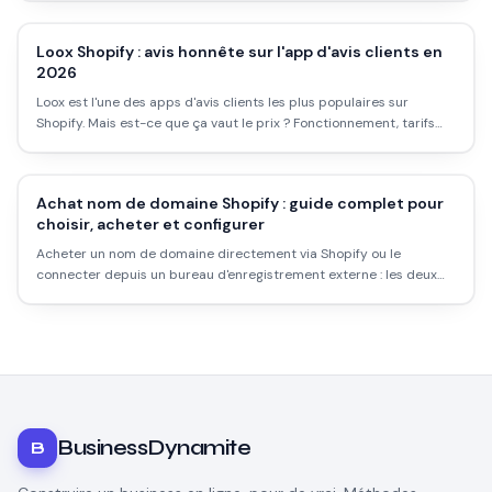
comptent vraiment, et les erreurs à éviter.
Loox Shopify : avis honnête sur l'app d'avis clients en
2026
Loox est l'une des apps d'avis clients les plus populaires sur
Shopify. Mais est-ce que ça vaut le prix ? Fonctionnement, tarifs
réels, ce qui plaît et ce qui déçoit, et les alternatives.
Achat nom de domaine Shopify : guide complet pour
choisir, acheter et configurer
Acheter un nom de domaine directement via Shopify ou le
connecter depuis un bureau d'enregistrement externe : les deux
approches, leurs avantages, les étapes concrètes et ce qu'on ne te
dit pas sur les prix.
BusinessDynamite
B