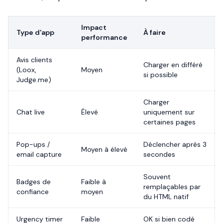
Impact
Type d'app
À faire
performance
Avis clients
Charger en différé
(Loox,
Moyen
si possible
Judge.me)
Charger
Chat live
Élevé
uniquement sur
certaines pages
Pop-ups /
Déclencher après 3
Moyen à élevé
email capture
secondes
Souvent
Badges de
Faible à
remplaçables par
confiance
moyen
du HTML natif
Urgency timer
Faible
OK si bien codé