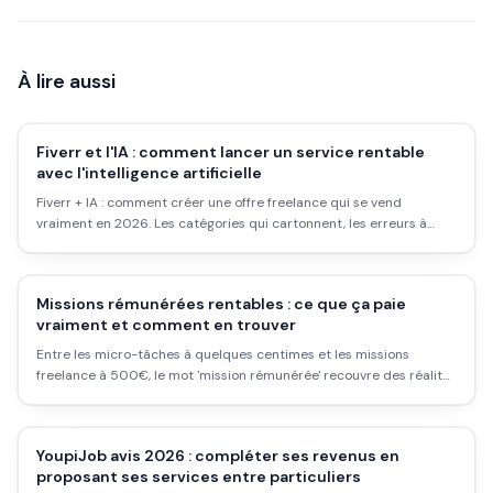
À lire aussi
Fiverr et l'IA : comment lancer un service rentable
avec l'intelligence artificielle
Fiverr + IA : comment créer une offre freelance qui se vend
vraiment en 2026. Les catégories qui cartonnent, les erreurs à
éviter, et ce que les clients attendent vraiment des prestataires IA.
Missions rémunérées rentables : ce que ça paie
vraiment et comment en trouver
Entre les micro-tâches à quelques centimes et les missions
freelance à 500€, le mot 'mission rémunérée' recouvre des réalités
très différentes. Voici ce qui est vraiment rentable, où le trouver et
ce qu'il faut pour se lancer.
YoupiJob avis 2026 : compléter ses revenus en
proposant ses services entre particuliers