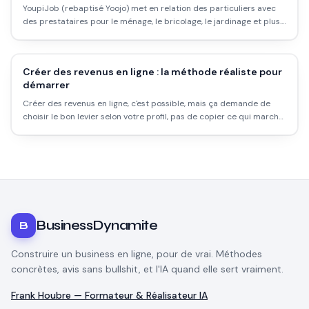
YoupiJob (rebaptisé Yoojo) met en relation des particuliers avec
des prestataires pour le ménage, le bricolage, le jardinage et plus.
Combien peut-on vraiment gagner ? Quels sont les frais, les
contraintes fiscales et les alternatives ?
Créer des revenus en ligne : la méthode réaliste pour
démarrer
Créer des revenus en ligne, c'est possible, mais ça demande de
choisir le bon levier selon votre profil, pas de copier ce qui marche
pour quelqu'un d'autre. Voici comment démarrer sans se planter.
BusinessDynamite
B
Construire un business en ligne, pour de vrai. Méthodes
concrètes, avis sans bullshit, et l'IA quand elle sert vraiment.
Frank Houbre — Formateur & Réalisateur IA