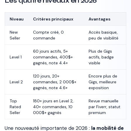
Les quatre niveaux en 2026
Niveau
Critères principaux
Avantages
New
Compte créé, 0
Accès basique,
Seller
commande
peu de visibilité
60 jours actifs, 5+
Plus de Gigs
Level 1
commandes, 400$+
actifs, badge
gagnés, note 4.4+
visible
120 jours, 20+
Encore plus de
Level 2
commandes, 2 000$+
Gigs, meilleure
gagnés, note 4.6+
exposition
Top
180+ jours en Level 2,
Revue manuelle
Rated
40+ commandes, 10
par Fiverr, statut
Seller
000$+ gagnés
premium
Une nouveauté importante de 2026 :
la mobilité de