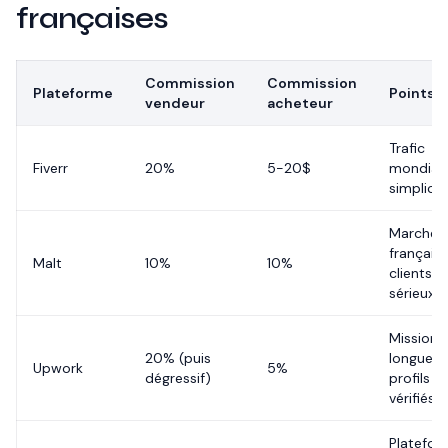
françaises
Commission
Commission
Plateforme
Points f
vendeur
acheteur
Trafic
Fiverr
20%
5-20$
mondial,
simplicit
Marché 
français,
Malt
10%
10%
clients
sérieux
Missions
20% (puis
longues,
Upwork
5%
dégressif)
profils
vérifiés
Platefor