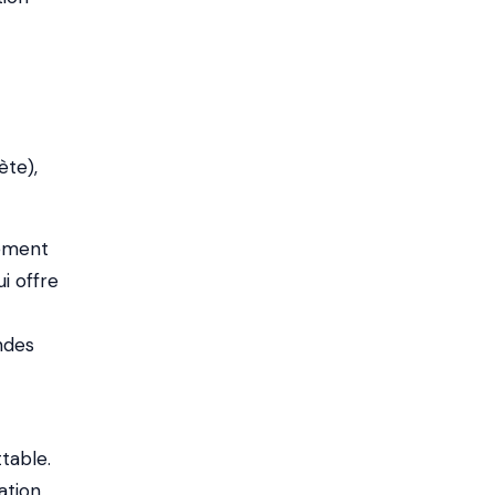
ète),
uement
i offre
ndes
table.
ation