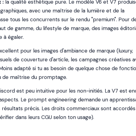
 :
la qualité esthétique pure. Le modèle V6 et V7 produi
raphiques, avec une maîtrise de la lumière et de la
sse tous les concurrents sur le rendu "premium". Pour d
ut de gamme, du lifestyle de marque, des images éditoria
e à égaler.
xcellent pour les images d'ambiance de marque (luxury,
 visuels de couverture d'article, les campagnes créatives 
. Moins adapté si tu as besoin de quelque chose de foncti
 de maîtrise du promptage.
iscord est peu intuitive pour les non-initiés. La V7 est e
s aspects. Le prompt engineering demande un apprentis
s résultats précis. Les droits commerciaux sont accordés
rifier dans leurs CGU selon ton usage).