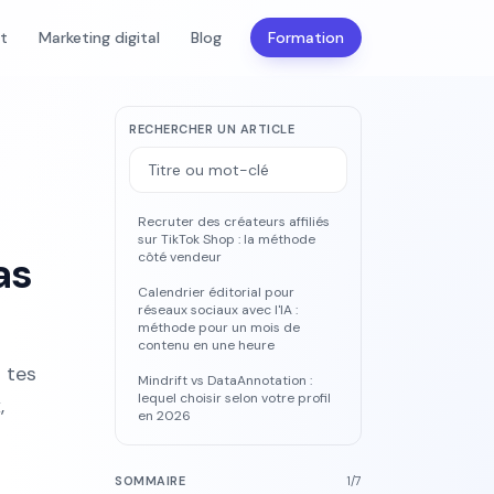
nt
Marketing digital
Blog
Formation
RECHERCHER UN ARTICLE
Recruter des créateurs affiliés
sur TikTok Shop : la méthode
as
côté vendeur
Calendrier éditorial pour
réseaux sociaux avec l'IA :
méthode pour un mois de
contenu en une heure
r tes
Mindrift vs DataAnnotation :
lequel choisir selon votre profil
,
en 2026
SOMMAIRE
1
/
7