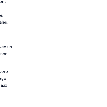
sent
es
les,
avec un
onnel
ncore
sage
 aux