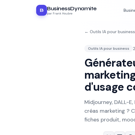
BusinessDynamite
B
Busin
par Frank Houbre
←
Outils IA pour business
2
Outils IA pour business
Générateu
marketing
d'usage c
Midjourney, DALL-E, 
créas marketing ? C
fiches produit, mood