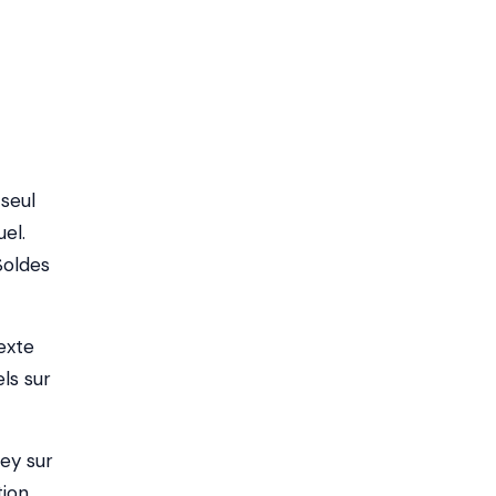
 seul
uel.
Soldes
exte
ls sur
ney sur
tion