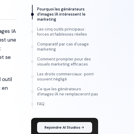
Pourquoi les générateurs
d'images IA intéressent le
marketing
Les cinq outils principaux :
ages IA
forces et faiblesses réelles
est une
Comparatif par cas d'usage
:
marketing
et se
Comment prompter pour des
visuels marketing efficaces
Les droits commerciaux : point
 outil
souvent négligé
x en
Ce que les générateurs
d'images IA ne remplaceront pas
FORMATION
FAQ
Maîtrise l'IA vidéo, de
l'idée au montage
Rejoindre AI Studios