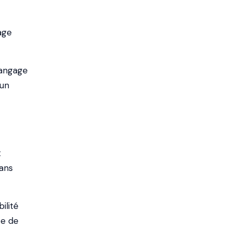
age
langage
 un
t
dans
ilité
ce de