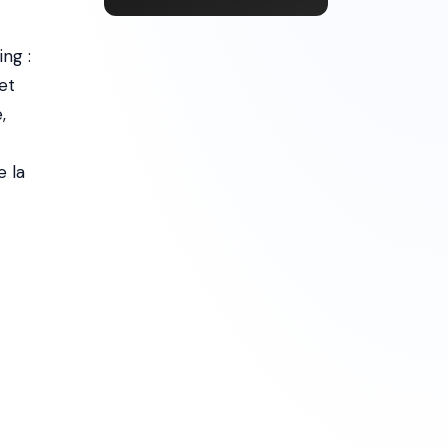
ng :
et
,
e la