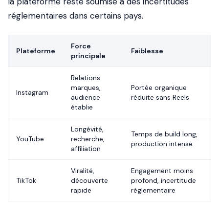
la plateforme reste soumise à des incertitudes
réglementaires dans certains pays.
Force
Plateforme
Faiblesse
principale
Relations
marques,
Portée organique
Instagram
audience
réduite sans Reels
établie
Longévité,
Temps de build long,
YouTube
recherche,
production intense
affiliation
Viralité,
Engagement moins
TikTok
découverte
profond, incertitude
rapide
réglementaire