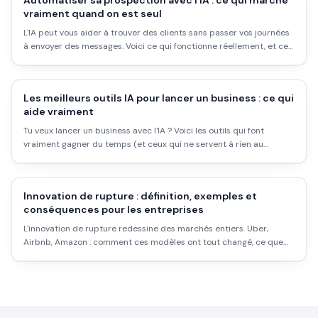
Automatiser sa prospection avec l'IA : ce qui marche
vraiment quand on est seul
L'IA peut vous aider à trouver des clients sans passer vos journées
à envoyer des messages. Voici ce qui fonctionne réellement, et ce
qui est du marketing.
Les meilleurs outils IA pour lancer un business : ce qui
aide vraiment
Tu veux lancer un business avec l'IA ? Voici les outils qui font
vraiment gagner du temps (et ceux qui ne servent à rien au
démarrage). Stack testé et priorisé par usage, pas par budget
marketing.
Innovation de rupture : définition, exemples et
conséquences pour les entreprises
L'innovation de rupture redessine des marchés entiers. Uber,
Airbnb, Amazon : comment ces modèles ont tout changé, ce que
ça implique pour les entreprises établies, et comment anticiper la
prochaine disruption.