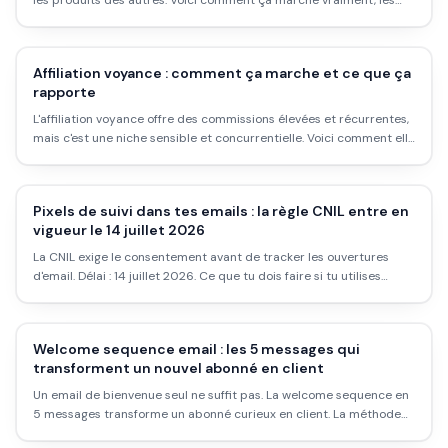
les produits des autres. Voici comment ça marche vraiment, les
plateformes pour démarrer, et pourquoi ce n'est pas de l'argent
passif facile.
Affiliation voyance : comment ça marche et ce que ça
rapporte
L'affiliation voyance offre des commissions élevées et récurrentes,
mais c'est une niche sensible et concurrentielle. Voici comment elle
fonctionne, et les questions à se poser avant.
Pixels de suivi dans tes emails : la règle CNIL entre en
vigueur le 14 juillet 2026
La CNIL exige le consentement avant de tracker les ouvertures
d'email. Délai : 14 juillet 2026. Ce que tu dois faire si tu utilises
Klaviyo, Brevo ou Mailchimp.
Welcome sequence email : les 5 messages qui
transforment un nouvel abonné en client
Un email de bienvenue seul ne suffit pas. La welcome sequence en
5 messages transforme un abonné curieux en client. La méthode
complète avec objets et timing.