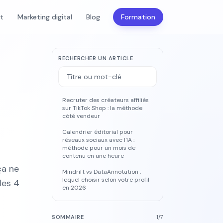
nt
Marketing digital
Blog
Formation
RECHERCHER UN ARTICLE
Recruter des créateurs affiliés
sur TikTok Shop : la méthode
côté vendeur
Calendrier éditorial pour
réseaux sociaux avec l'IA :
méthode pour un mois de
contenu en une heure
ça ne
Mindrift vs DataAnnotation :
lequel choisir selon votre profil
les 4
en 2026
SOMMAIRE
1
/
7