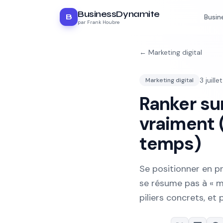
BusinessDynamite
B
Busin
par Frank Houbre
←
Marketing digital
3 juill
Marketing digital
Ranker su
vraiment (
temps)
Se positionner en p
se résume pas à « m
piliers concrets, e