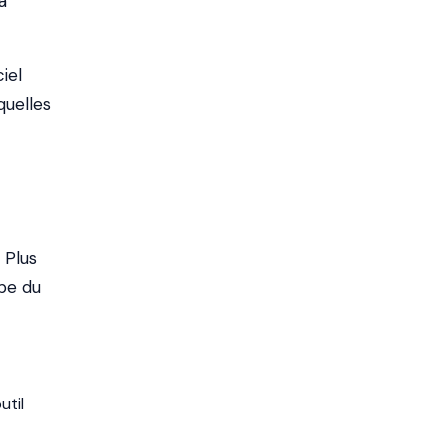
a
ciel
quelles
 Plus
ipe du
util