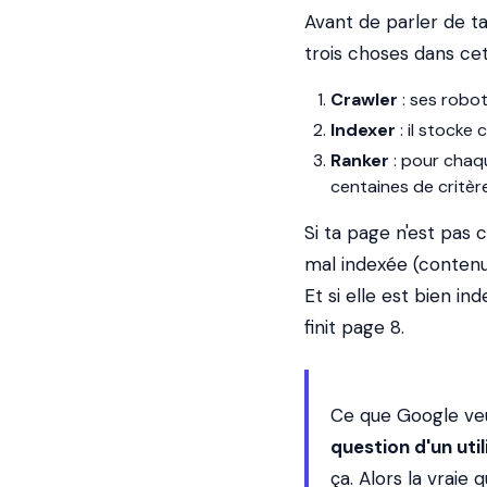
Avant de parler de t
trois choses dans cet
Crawler
: ses robo
Indexer
: il stocke
Ranker
: pour chaqu
centaines de critèr
Si ta page n'est pas c
mal indexée (contenu
Et si elle est bien i
finit page 8.
Ce que Google veu
question d'un util
ça. Alors la vraie