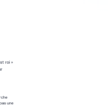
t roi »
ur
erche
 pas une