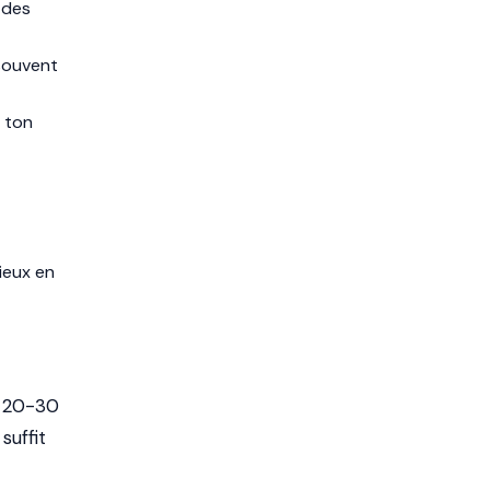
 des
 souvent
 ton
ieux en
r 20-30
suffit