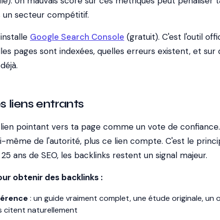
uelle). Un mauvais score sur ces métriques peut pénaliser t
s un secteur compétitif.
 installe
Google Search Console
(gratuit). C'est l'outil offi
lles pages sont indexées, quelles erreurs existent, et sur 
déjà.
les liens entrants
lien pointant vers ta page comme un vote de confiance.
lui-même de l'autorité, plus ce lien compte. C'est le princ
 25 ans de SEO, les backlinks restent un signal majeur.
ur obtenir des backlinks :
férence
: un guide vraiment complet, une étude originale, un o
s citent naturellement