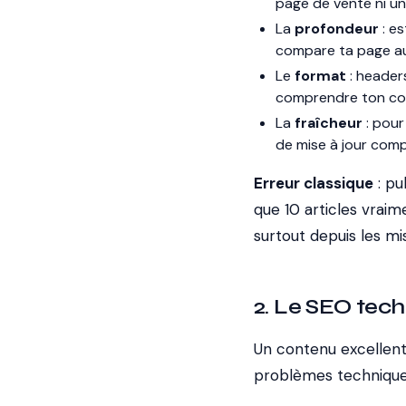
page de vente ni un
La
profondeur
: es
compare ta page au
Le
format
: headers
comprendre ton cont
La
fraîcheur
: pour 
de mise à jour comp
Erreur classique
: pu
que 10 articles vraim
surtout depuis les mi
2. Le SEO tech
Un contenu excellent
problèmes techniques