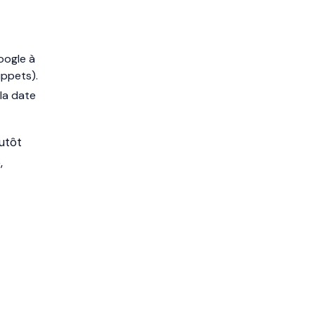
oogle à
ippets).
 la date
utôt
,