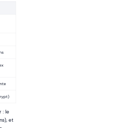
ns
ex
ente
crypt)
 : le
ns), et