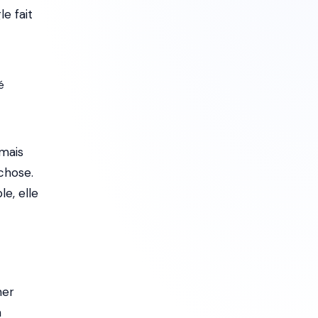
e fait
é
 mais
chose.
e, elle
mer
a