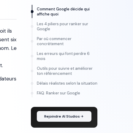
Comment Google décide qui
affiche quoi
Les 4 piliers pour ranker sur
Google
it ils
ent six
Par où commencer
concrètement
nom. Le
Les erreurs qui font perdre 6
mois
t.
Outils pour suivre et améliorer
ton référencement
dateurs
Délais réalistes selon la situation
FORMATION
FAQ. Ranker sur Google
Maîtrise l'IA vidéo, de
l'idée au montage
Rejoindre AI Studios