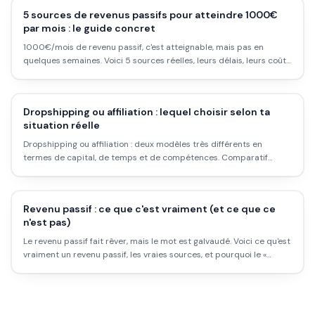
5 sources de revenus passifs pour atteindre 1000€
par mois : le guide concret
1000€/mois de revenu passif, c'est atteignable, mais pas en
quelques semaines. Voici 5 sources réelles, leurs délais, leurs coûts
d'entrée, et les pièges à éviter pour y arriver sans te faire vendre
du rêve.
Dropshipping ou affiliation : lequel choisir selon ta
situation réelle
Dropshipping ou affiliation : deux modèles très différents en
termes de capital, de temps et de compétences. Comparatif
honnête pour choisir ce qui correspond vraiment à ta situation.
Revenu passif : ce que c'est vraiment (et ce que ce
n'est pas)
Le revenu passif fait rêver, mais le mot est galvaudé. Voici ce qu'est
vraiment un revenu passif, les vraies sources, et pourquoi le «
passif sans effort » est un mythe.