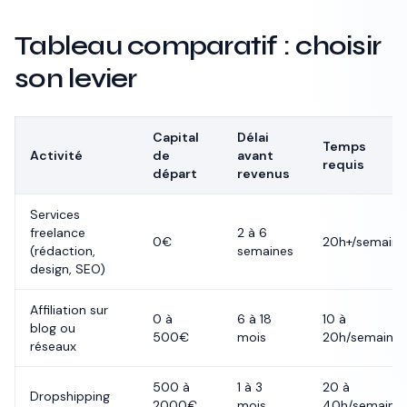
Tableau comparatif : choisir
son levier
Capital
Délai
Temps
Activité
de
avant
requis
départ
revenus
Services
freelance
2 à 6
0€
20h+/semaine
(rédaction,
semaines
design, SEO)
Affiliation sur
0 à
6 à 18
10 à
blog ou
500€
mois
20h/semaine
réseaux
500 à
1 à 3
20 à
Dropshipping
2000€
mois
40h/semaine