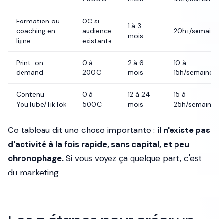
Formation ou
0€ si
1 à 3
coaching en
audience
20h+/semaine
mois
ligne
existante
Print-on-
0 à
2 à 6
10 à
demand
200€
mois
15h/semaine
Contenu
0 à
12 à 24
15 à
YouTube/TikTok
500€
mois
25h/semaine
Ce tableau dit une chose importante :
il n'existe pas
d'activité à la fois rapide, sans capital, et peu
chronophage.
Si vous voyez ça quelque part, c'est
du marketing.