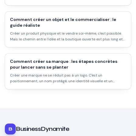
Comment créer un objet et le commercialiser : le
guide réaliste
Créer un produit physique et le vendre soi-même, c'est possible.
Mais le chemin entre l'idée et la boutique ouverte est plus long et
plus coûteux que les formateurs en ligne le disent. Voici ce qui se
passe vraiment.
Comment créer sa marque : les étapes concrètes
pour lancer sans se planter
Créer une marque ne se réduit pas à un logo. C'est un
positionnement, un nom protégé, une identité visuelle et un
modèle de production. Voici le chemin réaliste, avec les coûts vrais
et les erreurs qui font perdre du temps.
BusinessDynamite
B