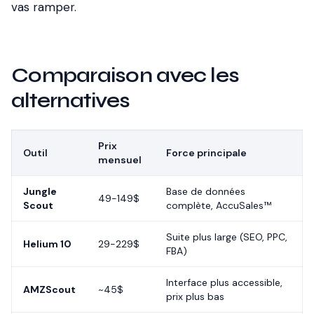
vas ramper.
Comparaison avec les
alternatives
Prix
Outil
Force principale
mensuel
Jungle
Base de données
49-149$
Scout
complète, AccuSales™
Suite plus large (SEO, PPC,
Helium 10
29-229$
FBA)
Interface plus accessible,
AMZScout
~45$
prix plus bas