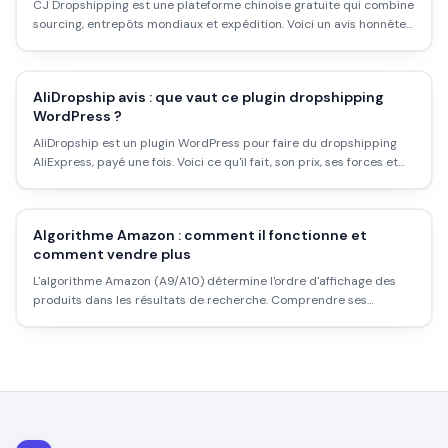
CJ Dropshipping est une plateforme chinoise gratuite qui combine
sourcing, entrepôts mondiaux et expédition. Voici un avis honnête
sur ce qu'elle vaut vraiment en 2026 : avantages, limites, et
comparaison avec AliExpress.
AliDropship avis : que vaut ce plugin dropshipping
WordPress ?
AliDropship est un plugin WordPress pour faire du dropshipping
AliExpress, payé une fois. Voici ce qu'il fait, son prix, ses forces et
limites, et pour qui il est intéressant.
Algorithme Amazon : comment il fonctionne et
comment vendre plus
L'algorithme Amazon (A9/A10) détermine l'ordre d'affichage des
produits dans les résultats de recherche. Comprendre ses
critères, c'est savoir comment optimiser ses fiches pour vendre
davantage. Le guide concret pour les vendeurs.