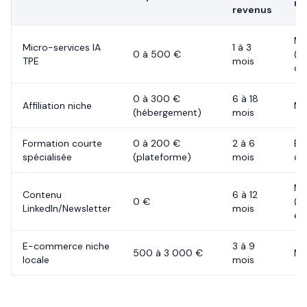
re
revenus
Mo
Micro-services IA
1 à 3
0 à 500 €
(m
TPE
mois
out
0 à 300 €
6 à 18
Affiliation niche
Mo
(hébergement)
mois
Formation courte
0 à 200 €
2 à 6
Éle
spécialisée
(plateforme)
mois
co
Mo
Contenu
6 à 12
0 €
(éc
LinkedIn/Newsletter
mois
ex
E-commerce niche
3 à 9
500 à 3 000 €
Mo
locale
mois