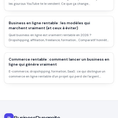
les gourous YouTube te le vendent. Ce que ça change
concrètement, les outils qui valent quelque chose, les programmes
IA bien rémunérés, et pourquoi l'automatisation totale reste un
mythe.
Business en ligne rentable : les modèles qui
marchent vraiment (et ceux à éviter)
Quel business en ligne est vraiment rentable en 2026 ?
Dropshipping, affiliation, freelance, formation... Comparatif honnête
avec délais, marges et galères réelles.
Commerce rentable : comment lancer un business en
ligne qui génère vraiment
E-commerce, dropshipping, formation, SaaS : ce qui distingue un
commerce en ligne rentable d'un projet qui perd de l'argent.
Marges réelles, délais honnêtes, et les modèles économiques qui
tiennent dans le temps.
BusinessDynamite
B