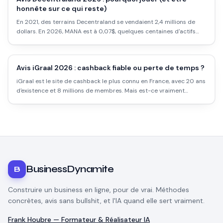
honnête sur ce qui reste)
En 2021, des terrains Decentraland se vendaient 2,4 millions de
dollars. En 2026, MANA est à 0,07$, quelques centaines d'actifs
quotidiens. Voici l'état réel du métavers le plus connu.
Avis iGraal 2026 : cashback fiable ou perte de temps ?
iGraal est le site de cashback le plus connu en France, avec 20 ans
d'existence et 8 millions de membres. Mais est-ce vraiment
rentable ? Les taux réels, les délais, les pièges et comment l'utiliser
intelligemment.
BusinessDynamite
B
Construire un business en ligne, pour de vrai. Méthodes
concrètes, avis sans bullshit, et l'IA quand elle sert vraiment.
Frank Houbre — Formateur & Réalisateur IA