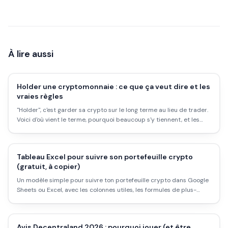
À lire aussi
Holder une cryptomonnaie : ce que ça veut dire et les
vraies règles
"Holder", c'est garder sa crypto sur le long terme au lieu de trader.
Voici d'où vient le terme, pourquoi beaucoup s'y tiennent, et les
règles à respecter pour ne pas se faire mal.
Tableau Excel pour suivre son portefeuille crypto
(gratuit, à copier)
Un modèle simple pour suivre ton portefeuille crypto dans Google
Sheets ou Excel, avec les colonnes utiles, les formules de plus-
value et la mise à jour automatique des prix. Pas besoin d'appli
payante.
Avis Decentraland 2026 : pourquoi jouer (et être