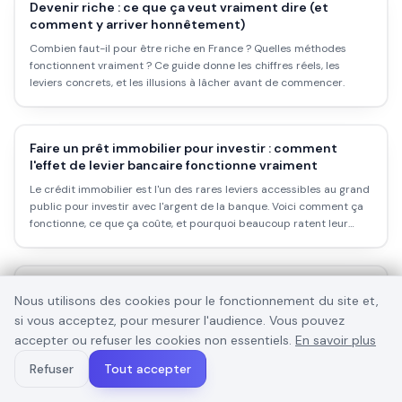
Devenir riche : ce que ça veut vraiment dire (et
comment y arriver honnêtement)
Combien faut-il pour être riche en France ? Quelles méthodes
fonctionnent vraiment ? Ce guide donne les chiffres réels, les
leviers concrets, et les illusions à lâcher avant de commencer.
Faire un prêt immobilier pour investir : comment
l'effet de levier bancaire fonctionne vraiment
Le crédit immobilier est l'un des rares leviers accessibles au grand
public pour investir avec l'argent de la banque. Voici comment ça
fonctionne, ce que ça coûte, et pourquoi beaucoup ratent leur
montage.
Fiscalité et impôts sur les cryptomonnaies en France
Nous utilisons des cookies pour le fonctionnement du site et,
: le guide complet 2026
si vous acceptez, pour mesurer l'audience. Vous pouvez
Comment déclarer ses plus-values crypto en France ? Flat-tax,
accepter ou refuser les cookies non essentiels.
En savoir plus
événements imposables, formulaire 2086, exonérations : voici ce
que le fisc attend de toi en 2026, expliqué clairement.
Refuser
Tout accepter