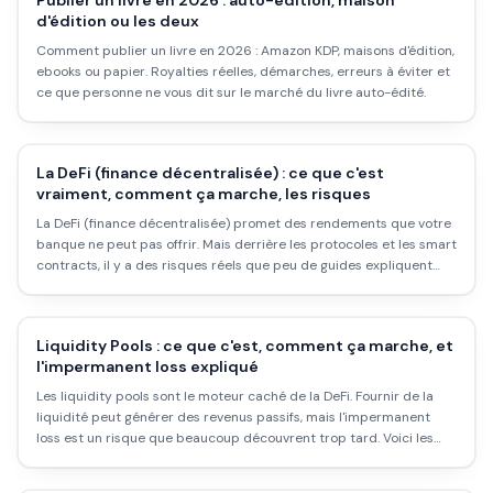
Publier un livre en 2026 : auto-édition, maison
d'édition ou les deux
Comment publier un livre en 2026 : Amazon KDP, maisons d'édition,
ebooks ou papier. Royalties réelles, démarches, erreurs à éviter et
ce que personne ne vous dit sur le marché du livre auto-édité.
La DeFi (finance décentralisée) : ce que c'est
vraiment, comment ça marche, les risques
La DeFi (finance décentralisée) promet des rendements que votre
banque ne peut pas offrir. Mais derrière les protocoles et les smart
contracts, il y a des risques réels que peu de guides expliquent
honnêtement. Voici ce qu'il faut vraiment comprendre.
Liquidity Pools : ce que c'est, comment ça marche, et
l'impermanent loss expliqué
Les liquidity pools sont le moteur caché de la DeFi. Fournir de la
liquidité peut générer des revenus passifs, mais l'impermanent
loss est un risque que beaucoup découvrent trop tard. Voici les
mécanismes expliqués clairement, avec des chiffres réels.