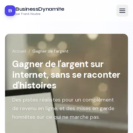
BusinessDynamite
B
par Frank Houbre
Accueil
/
Gagner de l'argent
Gagner de l'argent sur
internet, sans se raconter
d'histoires
Des pistes réalistes pour un complément
de revenu en ligne, et des mises en garde
honnêtes sur ce qui ne marche pas.