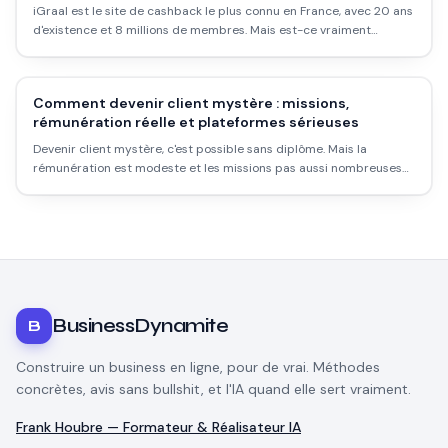
iGraal est le site de cashback le plus connu en France, avec 20 ans
d'existence et 8 millions de membres. Mais est-ce vraiment
rentable ? Les taux réels, les délais, les pièges et comment l'utiliser
intelligemment.
Comment devenir client mystère : missions,
rémunération réelle et plateformes sérieuses
Devenir client mystère, c'est possible sans diplôme. Mais la
rémunération est modeste et les missions pas aussi nombreuses
qu'on le croit. Voici comment démarrer sérieusement.
BusinessDynamite
B
Construire un business en ligne, pour de vrai. Méthodes
concrètes, avis sans bullshit, et l'IA quand elle sert vraiment.
Frank Houbre — Formateur & Réalisateur IA