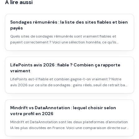
À lire aussi
Sondages rémunérés : la liste des sites fiables et bien
payés
Quels sites de sondages rémunérés sont vraiment fiables et
payent correctement ? Voici une sélection honnête, ce qu'ils
valent, et la vérité sur ce que ça rapporte.
LifePoints avis 2026 : fiable ? Combien ça rapporte
vraiment
LifePoints est-il fiable et combien gagne-t-on vraiment ? Notre
avis 2026 sur ce site de sondages : gains réels, seuil de retrait bas
et pour qui ça vaut le coup.
Mindrift vs DataAnnotation : lequel choisir selon
votre profil en 2026
Mindrift et DataAnnotation sont les deux plateformes d'annotation
IA les plus discutées en France. Voici une comparaison directe sur
les missions, la rémunération réelle et le profil adapté à chacune.