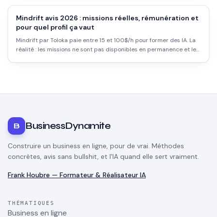
Mindrift avis 2026 : missions réelles, rémunération et
pour quel profil ça vaut
Mindrift par Toloka paie entre 15 et 100$/h pour former des IA. La
réalité : les missions ne sont pas disponibles en permanence et le
profil attendu est plus exigeant qu'il n'y paraît. Voilà ce que ça vaut
vraiment.
BusinessDynamite
B
Construire un business en ligne, pour de vrai. Méthodes
concrètes, avis sans bullshit, et l'IA quand elle sert vraiment.
Frank Houbre — Formateur & Réalisateur IA
THÉMATIQUES
Business en ligne