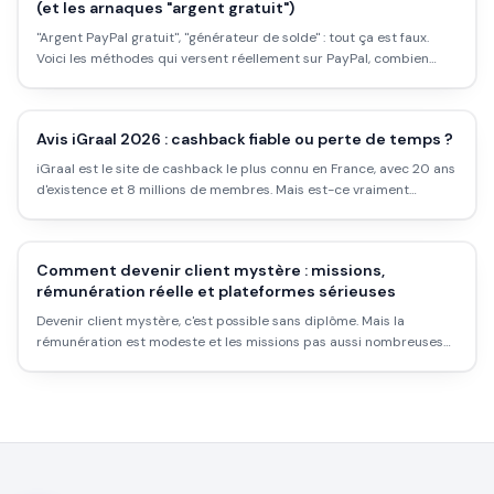
(et les arnaques "argent gratuit")
"Argent PayPal gratuit", "générateur de solde" : tout ça est faux.
Voici les méthodes qui versent réellement sur PayPal, combien
elles rapportent, et comment repérer les arnaques.
Avis iGraal 2026 : cashback fiable ou perte de temps ?
iGraal est le site de cashback le plus connu en France, avec 20 ans
d'existence et 8 millions de membres. Mais est-ce vraiment
rentable ? Les taux réels, les délais, les pièges et comment l'utiliser
intelligemment.
Comment devenir client mystère : missions,
rémunération réelle et plateformes sérieuses
Devenir client mystère, c'est possible sans diplôme. Mais la
rémunération est modeste et les missions pas aussi nombreuses
qu'on le croit. Voici comment démarrer sérieusement.