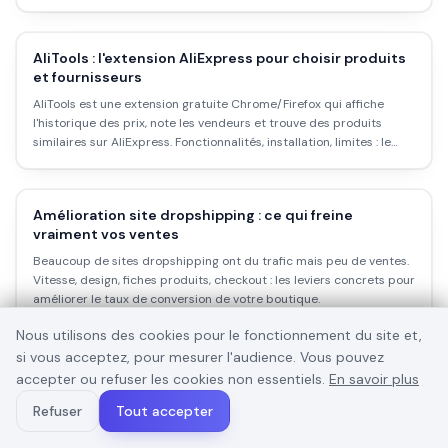
AliTools : l'extension AliExpress pour choisir produits
et fournisseurs
AliTools est une extension gratuite Chrome/Firefox qui affiche
l'historique des prix, note les vendeurs et trouve des produits
similaires sur AliExpress. Fonctionnalités, installation, limites : le
tour complet.
Amélioration site dropshipping : ce qui freine
vraiment vos ventes
Beaucoup de sites dropshipping ont du trafic mais peu de ventes.
Vitesse, design, fiches produits, checkout : les leviers concrets pour
améliorer le taux de conversion de votre boutique.
Nous utilisons des cookies pour le fonctionnement du site et,
si vous acceptez, pour mesurer l'audience. Vous pouvez
Apprendre le dropshipping : le chemin réel pour un
accepter ou refuser les cookies non essentiels.
En savoir plus
débutant en 2026
Refuser
Tout accepter
Apprendre le dropshipping ne prend pas une semaine. Voici le
chemin réel : les étapes concrètes, les ressources utiles, le budget