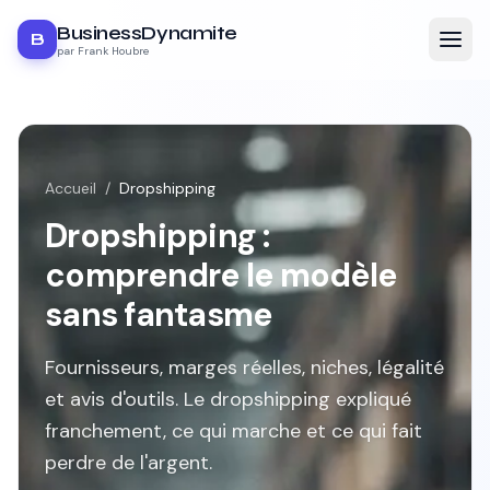
BusinessDynamite
B
par Frank Houbre
Accueil
/
Dropshipping
Dropshipping :
comprendre le modèle
sans fantasme
Fournisseurs, marges réelles, niches, légalité
et avis d'outils. Le dropshipping expliqué
franchement, ce qui marche et ce qui fait
perdre de l'argent.