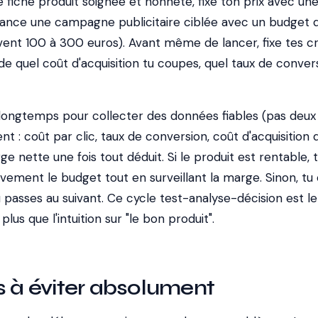
 fiche produit soignée et honnête, fixe ton prix avec un
 lance une campagne publicitaire ciblée avec un budget 
uvent 100 à 300 euros). Avant même de lancer, fixe tes cr
r de quel coût d'acquisition tu coupes, quel taux de conver
longtemps pour collecter des données fiables (pas deux j
t : coût par clic, taux de conversion, coût d'acquisition 
ge nette une fois tout déduit. Si le produit est rentable, 
ement le budget tout en surveillant la marge. Sinon, tu
 passes au suivant. Ce cycle test-analyse-décision est le
lus que l'intuition sur "le bon produit".
s à éviter absolument