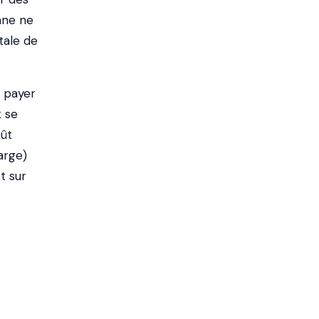
nne ne
tale de
i payer
t se
oût
arge)
t sur