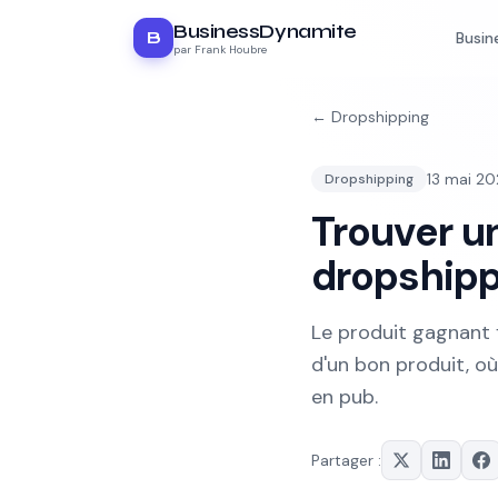
BusinessDynamite
B
Busin
par Frank Houbre
←
Dropshipping
13 mai 2
Dropshipping
Trouver u
dropshipp
Le produit gagnant f
d'un bon produit, o
en pub.
Partager :