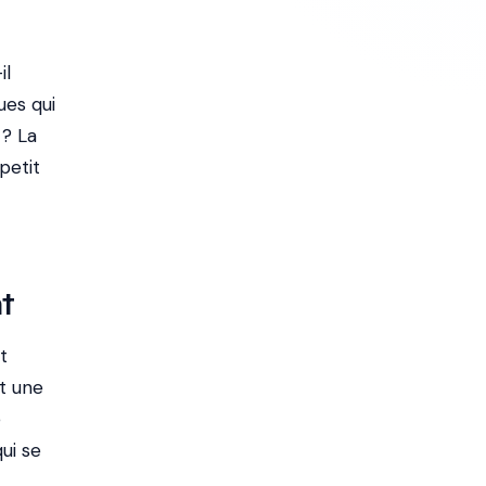
il
ues qui
 ? La
petit
t
t
t une
e
qui se