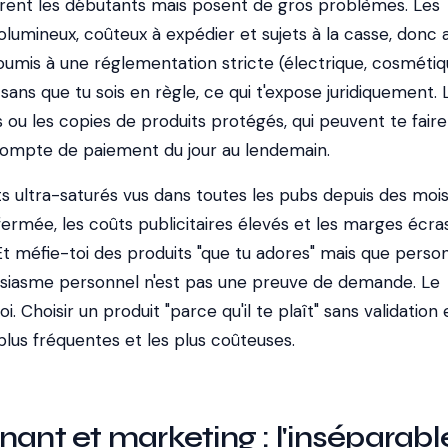
tirent les débutants mais posent de gros problèmes. Les
volumineux, coûteux à expédier et sujets à la casse, donc 
 soumis à une réglementation stricte (électrique, cosmétiq
 sans que tu sois en règle, ce qui t'expose juridiquement. 
ou les copies de produits protégés, qui peuvent te faire
compte de paiement du jour au lendemain.
its ultra-saturés vus dans toutes les pubs depuis des mois 
ermée, les coûts publicitaires élevés et les marges écra
Et méfie-toi des produits "que tu adores" mais que perso
usiasme personnel n'est pas une preuve de demande. Le
. Choisir un produit "parce qu'il te plaît" sans validation 
 plus fréquentes et les plus coûteuses.
nant et marketing : l'inséparabl