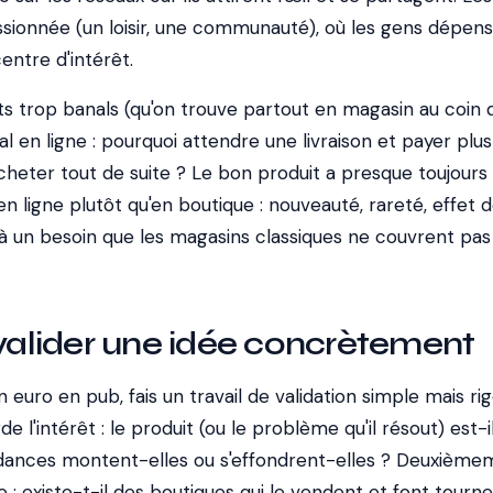
ssionnée (un loisir, une communauté), où les gens dépen
entre d'intérêt.
uits trop banals (qu'on trouve partout en magasin au coin 
l en ligne : pourquoi attendre une livraison et payer plu
cheter tout de suite ? Le bon produit a presque toujours
en ligne plutôt qu'en boutique : nouveauté, rareté, effet 
à un besoin que les magasins classiques ne couvrent pas 
lider une idée concrètement
euro en pub, fais un travail de validation simple mais ri
l'intérêt : le produit (ou le problème qu'il résout) est-i
dances montent-elles ou s'effondrent-elles ? Deuxième
 : existe-t-il des boutiques qui le vendent et font tourn