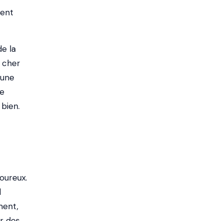
sent
de la
s cher
 une
de
bien.
goureux.
l
ment,
er des