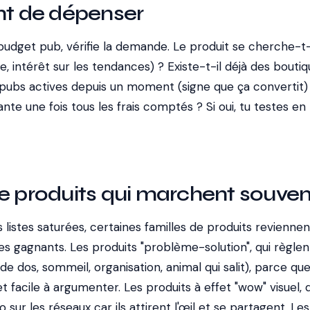
nt de dépenser
udget pub, vérifie la demande. Le produit se cherche-t-
 intérêt sur les tendances) ? Existe-t-il déjà des boutiq
pubs actives depuis un moment (signe que ça convertit)
nte une fois tous les frais comptés ? Si oui, tu testes en 
e produits qui marchent souven
listes saturées, certaines familles de produits reviennen
s gagnants. Les produits "problème-solution", qui règlen
de dos, sommeil, organisation, animal qui salit), parce qu
et facile à argumenter. Les produits à effet "wow" visuel, 
sur les réseaux car ils attirent l'œil et se partagent. Les