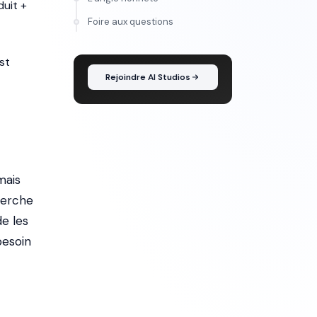
duit +
FORMATION
Foire aux questions
Maîtrise l'IA vidéo, de
l'idée au montage
st
Rejoindre AI Studios
mais
herche
de les
besoin