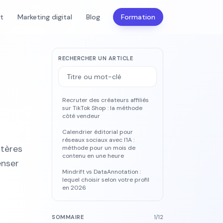
nt
Marketing digital
Blog
Formation
RECHERCHER UN ARTICLE
Recruter des créateurs affiliés
sur TikTok Shop : la méthode
côté vendeur
Calendrier éditorial pour
réseaux sociaux avec l'IA :
itères
méthode pour un mois de
contenu en une heure
enser
Mindrift vs DataAnnotation :
lequel choisir selon votre profil
en 2026
SOMMAIRE
1
/
12