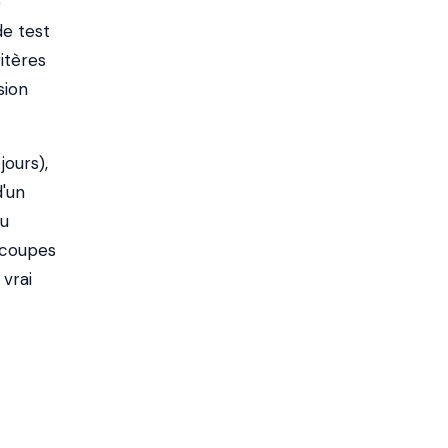
e
de test
itères
sion
ours),
d'un
tu
 coupes
 vrai