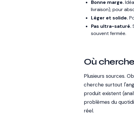
Bonne marge.
Idéa
livraison), pour abs
Léger et solide.
Po
Pas ultra-saturé.
S
souvent fermée.
Où cherche
Plusieurs sources. Ob
cherche surtout l'ang
produit existent (ana
problèmes du quotidie
réel.