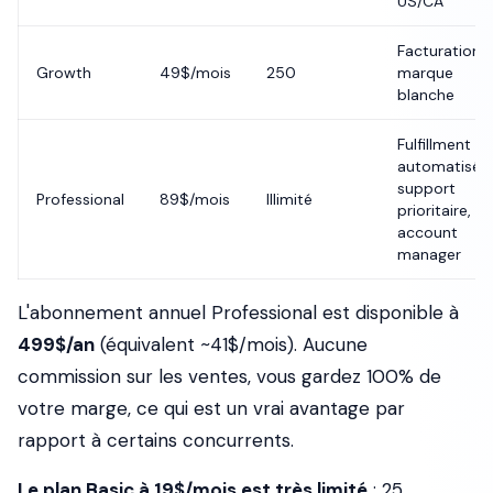
US/CA
Facturation 
Growth
49$/mois
250
marque
blanche
Fulfillment
automatisé,
support
Professional
89$/mois
Illimité
prioritaire,
account
manager
L'abonnement annuel Professional est disponible à
499$/an
(équivalent ~41$/mois). Aucune
commission sur les ventes, vous gardez 100% de
votre marge, ce qui est un vrai avantage par
rapport à certains concurrents.
Le plan Basic à 19$/mois est très limité
: 25