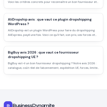
Voici les critères concrets pour reconnaître un bon fournisseur et
éviter les mauvaises surprises.
AliDropship avis : que vaut ce plugin dropshipping
WordPress ?
AliDropship est un plugin WordPress pour faire du dropshipping
AliExpress, payé une fois. Voici ce qu'il fait, son prix, ses forces et
limites, et pour qui il est intéressant.
BigBuy avis 2026 : que vaut ce fournisseur
dropshipping UE ?
BigBuy est-il un bon fournisseur dropshipping ? Notre avis 2026 :
catalogue, coût réel de l'abonnement, expédition UE, forces, limites
et pour qui ça vaut le coup.
BusinessDynamite
B