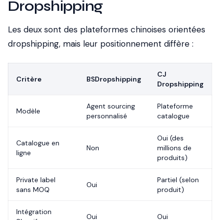
Dropshipping
Les deux sont des plateformes chinoises orientées
dropshipping, mais leur positionnement diffère :
CJ
Critère
BSDropshipping
Dropshipping
Agent sourcing
Plateforme
Modèle
personnalisé
catalogue
Oui (des
Catalogue en
Non
millions de
ligne
produits)
Private label
Partiel (selon
Oui
sans MOQ
produit)
Intégration
Oui
Oui