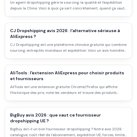
Un agent dropshipping gère le sourcing, la qualité et l'expédition
depuis la Chine. Voici à quoi ça sert concrètement, quand ça vaut
le coup, comment en trouver un sérieux et les pièges à éviter.
CJ Dropshipping avis 2026 : l'alternative sérieuse à
AliExpress ?
CJ Dropshipping est une plateforme chinoise gratuite qui combine
sourcing, entrepôts mondiaux et expédition. Voici un avis honnête
sur ce qu'elle vaut vraiment en 2026 : avantages, limites, et
comparaison avec AliExpress.
AliTools : l'extension AliExpress pour choisir produits
et fournisseurs
AliTools est une extension gratuite Chrome/Firefox qui affiche
l'historique des prix, note les vendeurs et trouve des produits
similaires sur AliExpress. Fonctionnalités, installation, limites : le
tour complet.
BigBuy avis 2026 : que vaut ce fournisseur
dropshipping UE ?
BigBuy est-il un bon fournisseur dropshipping ? Notre avis 2026 :
catalogue, coût réel de l'abonnement, expédition UE, forces, limites