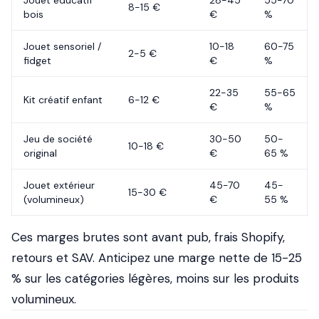
Jouet éducatif
28-45
55-70
8-15 €
bois
€
%
Jouet sensoriel /
10-18
60-75
2-5 €
fidget
€
%
22-35
55-65
Kit créatif enfant
6-12 €
€
%
Jeu de société
30-50
50-
10-18 €
original
€
65 %
Jouet extérieur
45-70
45-
15-30 €
(volumineux)
€
55 %
Ces marges brutes sont avant pub, frais Shopify,
retours et SAV. Anticipez une marge nette de 15-25
% sur les catégories légères, moins sur les produits
volumineux.