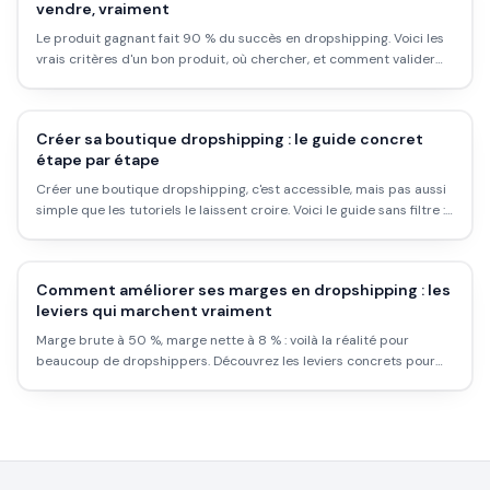
vendre, vraiment
Le produit gagnant fait 90 % du succès en dropshipping. Voici les
vrais critères d'un bon produit, où chercher, et comment valider
une idée avant de dépenser en pub.
Créer sa boutique dropshipping : le guide concret
étape par étape
Créer une boutique dropshipping, c'est accessible, mais pas aussi
simple que les tutoriels le laissent croire. Voici le guide sans filtre :
les vraies étapes, les vrais coûts et les erreurs à éviter dès le
départ.
Comment améliorer ses marges en dropshipping : les
leviers qui marchent vraiment
Marge brute à 50 %, marge nette à 8 % : voilà la réalité pour
beaucoup de dropshippers. Découvrez les leviers concrets pour
améliorer vos marges sans changer de niche.