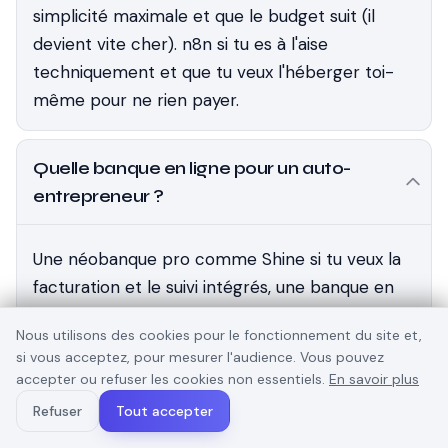
simplicité maximale et que le budget suit (il
devient vite cher). n8n si tu es à l'aise
techniquement et que tu veux l'héberger toi-
même pour ne rien payer.
Quelle banque en ligne pour un auto-
entrepreneur ?
Une néobanque pro comme Shine si tu veux la
facturation et le suivi intégrés, une banque en
ligne classique gratuite si tu veux juste séparer
Nous utilisons des cookies pour le fonctionnement du site et,
les flux. Le critère qui compte : le coût réel une
si vous acceptez, pour mesurer l'audience. Vous pouvez
fois ton volume d'encaissements pris en
accepter ou refuser les cookies non essentiels.
En savoir plus
compte, pas le prix d'appel.
Refuser
Tout accepter