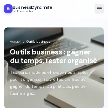
BusinessDynamite
B
par Frank Houbre
Accueil
/
Outils business
Outils business : gagner
du temps, rester organisé
Tableurs, modèles et systèmes simples
pour t'organiser, suivre tes chiffres et
gagner du temps. Du pratique, pas de
l'usine à gaz.