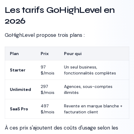
Les tarifs GoHighLevel en
2026
GoHighLevel propose trois plans :
Plan
Prix
Pour qui
97
Un seul business,
Starter
$/mois
fonctionnalités complètes
297
Agences, sous-comptes
Unlimited
$/mois
illimités
497
Revente en marque blanche +
SaaS Pro
$/mois
facturation client
À ces prix s'ajoutent des coûts d'usage selon les