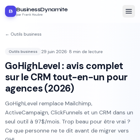
BusinessDynamite
B
par Frank Houbre
←
Outils business
29 juin 2026
·
8
min de lecture
Outils business
GoHighLevel : avis complet
sur le CRM tout-en-un pour
agences (2026)
GoHighLevel remplace Mailchimp,
ActiveCampaign, ClickFunnels et un CRM dans un
seul outil à 97$/mois. Trop beau pour être vrai ?
Ce que personne ne te dit avant de migrer vers
GHL.