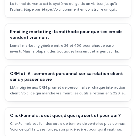
Le tunnel de vente est le système qui guide un visiteur jusqu'à
l'achat, étape par étape. Voici comment en construire un qui
convertit vraiment, quels outils choisir, et les erreurs qui font
saboter les résultats dès le départ.
Emailing marketing : la méthode pour que tes emails
vendent vraiment
L'email marketing génère entre 36 et 45€ pour chaque euro
investi. Mais la plupart des boutiques laissent cet argent sur la
table. Voici comment construire une vraie stratégie emailing qui
convertit.
CRM et IA : comment personnaliser sa relation client
sans y passer sa vie
L'IA intégrée aux CRM promet de personnaliser chaque interaction
client. Voici ce qui marche vraiment, les outils à retenir en 2026, et
les pièges à éviter.
ClickFunnels : c'est quoi, à quoi ça sert et pour qui ?
ClickFunnels est l'un des outils de tunnels de vente les plus connus.
Voici ce qu'il fait, ses forces, son prix élevé, et pour qui il vaut (ou
pas) le coup.