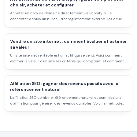
choisir, acheter et configurer
Acheter un nom de domaine directement via Shopify ou le
connecter depuis un bureau d'enregistrement externe : les deux
approches, leurs avantages, les étapes concrètes et ce qu'on ne te
dit pas sur les prix.
Vendre un site internet : comment évaluer et estimer
sa valeur
Un site internet rentable est un actif qui se vend. Voici comment
estimer la valeur d'un site, les critères qui comptent, et comment
réussir la vente sans se faire avoir.
Affiliation SEO : gagner des revenus passifs avec le
référencement naturel
L'affiliation SEO combine référencement naturel et commissions
d'affiliation pour générer des revenus durables. Voici la méthode
complète, les types de contenu qui marchent, et le vrai délai avant
que ça paie.