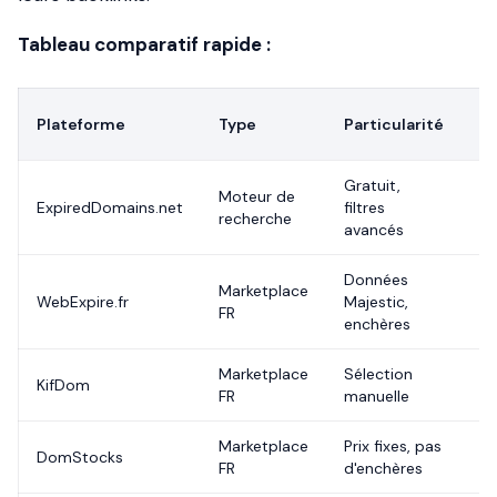
Tableau comparatif rapide :
Pr
Plateforme
Type
Particularité
in
Gratuit,
Moteur de
Gr
ExpiredDomains.net
filtres
recherche
(r
avancés
Données
3
Marketplace
WebExpire.fr
Majestic,
pl
FR
enchères
ce
Marketplace
Sélection
KifDom
~
FR
manuelle
Marketplace
Prix fixes, pas
DomStocks
Va
FR
d'enchères