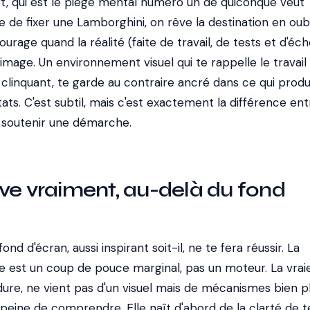
rt, qui est le piège mental numéro un de quiconque veut
 de fixer une Lamborghini, on rêve la destination en oubl
urage quand la réalité (faite de travail, de tests et d'éc
image. Un environnement visuel qui te rappelle le travail
le clinquant, te garde au contraire ancré dans ce qui produ
ats. C'est subtil, mais c'est exactement la différence ent
et soutenir une démarche.
ve vraiment, au-delà du fond
ond d'écran, aussi inspirant soit-il, ne te fera réussir. La
ge est un coup de pouce marginal, pas un moteur. La vrai
 dure, ne vient pas d'un visuel mais de mécanismes bien p
a peine de comprendre. Elle naît d'abord de la clarté de t