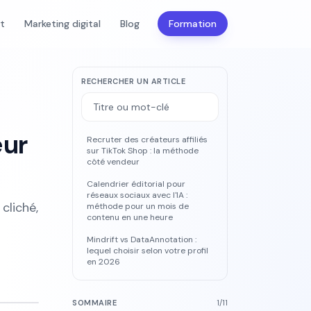
nt
Marketing digital
Blog
Formation
RECHERCHER UN ARTICLE
eur
Recruter des créateurs affiliés
sur TikTok Shop : la méthode
côté vendeur
Calendrier éditorial pour
réseaux sociaux avec l'IA :
cliché,
méthode pour un mois de
contenu en une heure
Mindrift vs DataAnnotation :
lequel choisir selon votre profil
en 2026
SOMMAIRE
1
/
11