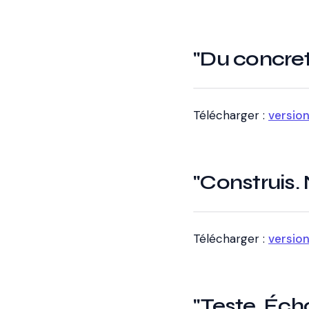
"Du concret.
Télécharger :
versio
"Construis.
Télécharger :
versio
"Teste. Éc