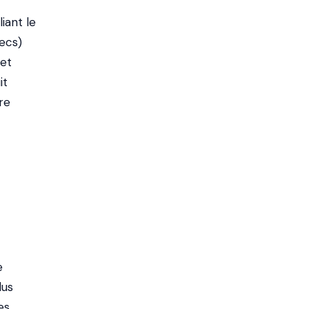
iant le
hecs)
 et
it
re
e
lus
es