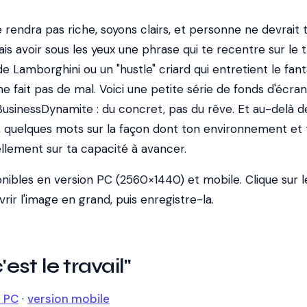
 rendra pas riche, soyons clairs, et personne ne devrait t
ais avoir sous les yeux une phrase qui te recentre sur le tr
e Lamborghini ou un "hustle" criard qui entretient le fa
 ne fait pas de mal. Voici une petite série de fonds d'écran
 BusinessDynamite : du concret, pas du rêve. Et au-delà d
quelques mots sur la façon dont ton environnement et 
llement sur ta capacité à avancer.
sponibles en version PC (2560×1440) et mobile. Clique sur l
rir l'image en grand, puis enregistre-la.
'est le travail"
n PC
·
version mobile