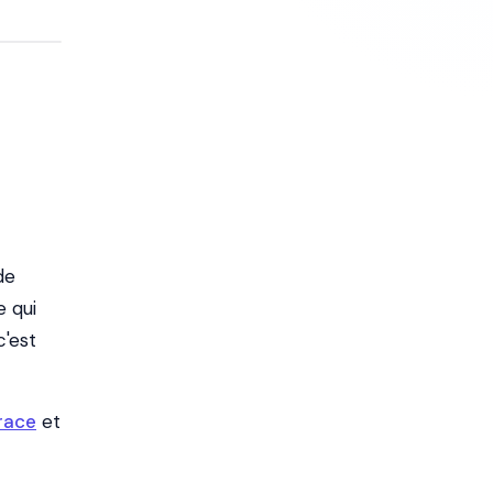
de
e qui
c'est
 race
et