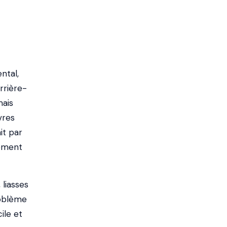
ntal,
rrière-
mais
vres
it par
sément
 liasses
roblème
ile et