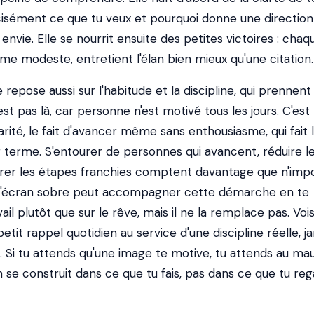
écisément ce que tu veux et pourquoi donne une direction
 envie. Elle se nourrit ensuite des petites victoires : chaq
e modeste, entretient l'élan bien mieux qu'une citation.
repose aussi sur l'habitude et la discipline, qui prennent 
'est pas là, car personne n'est motivé tous les jours. C'est
rité, le fait d'avancer même sans enthousiasme, qui fait 
g terme. S'entourer de personnes qui avancent, réduire l
ébrer les étapes franchies comptent davantage que n'imp
 d'écran sobre peut accompagner cette démarche en te
ail plutôt que sur le rêve, mais il ne la remplace pas. Voi
 petit rappel quotidien au service d'une discipline réelle, j
on. Si tu attends qu'une image te motive, tu attends au ma
on se construit dans ce que tu fais, pas dans ce que tu reg