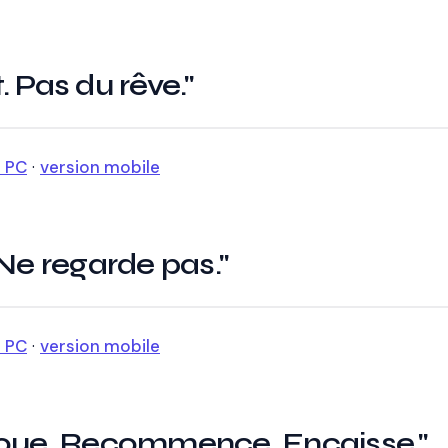
 Pas du rêve."
n PC
·
version mobile
 Ne regarde pas."
n PC
·
version mobile
houe. Recommence. Encaisse."