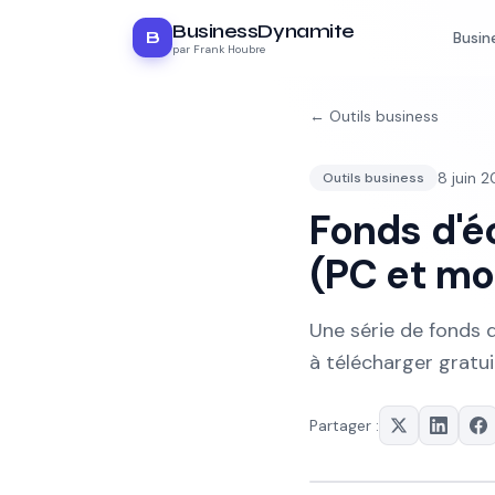
BusinessDynamite
B
Busin
par Frank Houbre
←
Outils business
8 juin 
Outils business
Fonds d'é
(PC et mob
Une série de fonds d
à télécharger gratu
Partager :