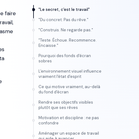
"Le secret, c'est le travail"
e faire
"Du concret. Pas du rêve."
avail,
"Construis. Ne regarde pas."
ntasme
"Teste. Échoue. Recommence.
Encaisse."
es
Pourquoi des fonds d'écran
ta
sobres
L'environnement visuel influence
vraiment l'état d'esprit
e
Ce qui motive vraiment, au-delà
du fond d'écran
Rendre ses objectifs visibles
plutôt que ses rêves
Motivation et discipline : ne pas
confondre
Aménager un espace de travail
qui aide à avancer