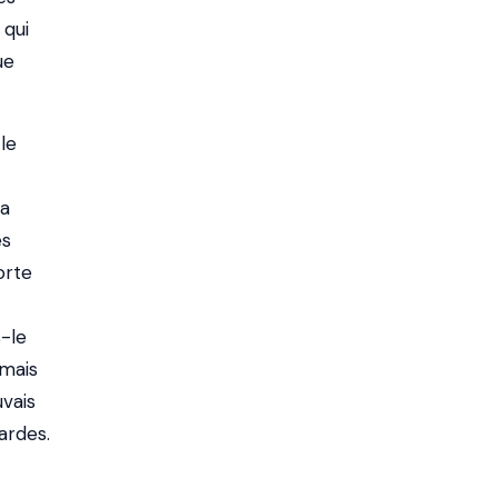
 qui
ue
le
la
es
orte
s-le
amais
uvais
ardes.