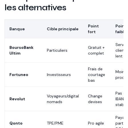
les alternatives
Point
Point
Banque
Cible principale
fort
faible
Servic
BoursoBank
Gratuit +
Particuliers
client
Ultim
complet
lent
Frais de
Moins
Fortuneo
Investisseurs
courtage
produi
bas
Pas de
Voyageurs/digital
Change
Revolut
IBAN F
nomads
devises
stable
Payant
Qonto
TPE/PME
Pro agile
partir