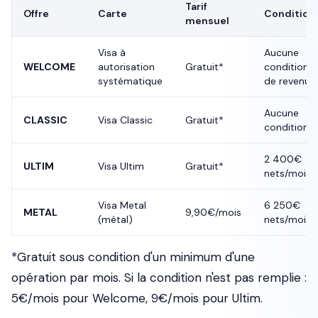
Tarif
Offre
Carte
Condition
mensuel
Visa à
Aucune
WELCOME
autorisation
Gratuit*
condition
systématique
de revenus
Aucune
CLASSIC
Visa Classic
Gratuit*
condition
2 400€
ULTIM
Visa Ultim
Gratuit*
nets/mois
Visa Metal
6 250€
METAL
9,90€/mois
(métal)
nets/mois
*Gratuit sous condition d'un minimum d'une
opération par mois. Si la condition n'est pas remplie :
5€/mois pour Welcome, 9€/mois pour Ultim.