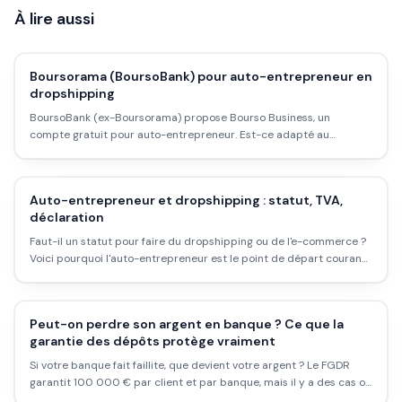
À lire aussi
Boursorama (BoursoBank) pour auto-entrepreneur en
dropshipping
BoursoBank (ex-Boursorama) propose Bourso Business, un
compte gratuit pour auto-entrepreneur. Est-ce adapté au
dropshipping ? Tarifs, limites, alternatives : ce qu'il faut savoir avant
d'ouvrir.
Auto-entrepreneur et dropshipping : statut, TVA,
déclaration
Faut-il un statut pour faire du dropshipping ou de l'e-commerce ?
Voici pourquoi l'auto-entrepreneur est le point de départ courant,
ses limites en dropshipping, et le piège de la TVA.
Peut-on perdre son argent en banque ? Ce que la
garantie des dépôts protège vraiment
Si votre banque fait faillite, que devient votre argent ? Le FGDR
garantit 100 000 € par client et par banque, mais il y a des cas où
vous pouvez perdre, et que peu de gens connaissent.