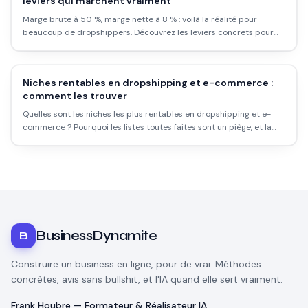
leviers qui marchent vraiment
Marge brute à 50 %, marge nette à 8 % : voilà la réalité pour
beaucoup de dropshippers. Découvrez les leviers concrets pour
améliorer vos marges sans changer de niche.
Niches rentables en dropshipping et e-commerce :
comment les trouver
Quelles sont les niches les plus rentables en dropshipping et e-
commerce ? Pourquoi les listes toutes faites sont un piège, et la
vraie méthode pour trouver une niche qui marche.
BusinessDynamite
B
Construire un business en ligne, pour de vrai. Méthodes
concrètes, avis sans bullshit, et l'IA quand elle sert vraiment.
Frank Houbre — Formateur & Réalisateur IA