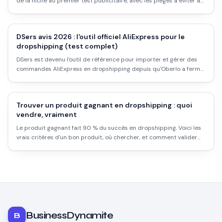
de la niche au premier test publicitaire, avec les pièges à éviter à
chaque étape.
DSers avis 2026 : l'outil officiel AliExpress pour le
dropshipping (test complet)
DSers est devenu l'outil de référence pour importer et gérer des
commandes AliExpress en dropshipping depuis qu'Oberlo a fermé.
Ce qu'il fait bien, ses limites, ses prix.
Trouver un produit gagnant en dropshipping : quoi
vendre, vraiment
Le produit gagnant fait 90 % du succès en dropshipping. Voici les
vrais critères d'un bon produit, où chercher, et comment valider
une idée avant de dépenser en pub.
BusinessDynamite
B