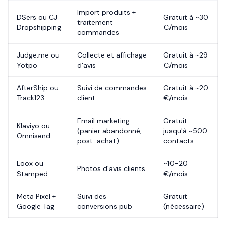
Import produits +
DSers ou CJ
Gratuit à ~30
traitement
Dropshipping
€/mois
commandes
Judge.me ou
Collecte et affichage
Gratuit à ~29
Yotpo
d'avis
€/mois
AfterShip ou
Suivi de commandes
Gratuit à ~20
Track123
client
€/mois
Email marketing
Gratuit
Klaviyo ou
(panier abandonné,
jusqu'à ~500
Omnisend
post-achat)
contacts
Loox ou
~10-20
Photos d'avis clients
Stamped
€/mois
Meta Pixel +
Suivi des
Gratuit
Google Tag
conversions pub
(nécessaire)