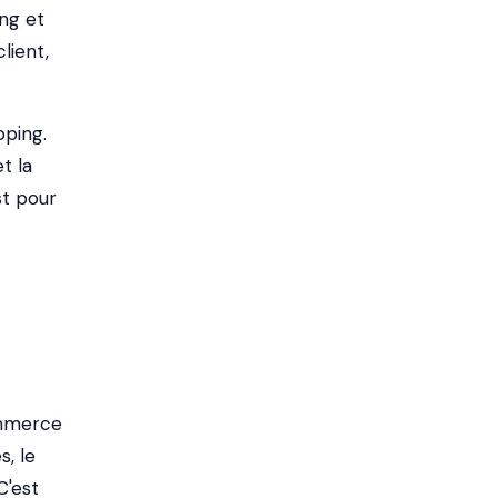
ing et
lient,
pping.
t la
st pour
ommerce
s, le
C'est