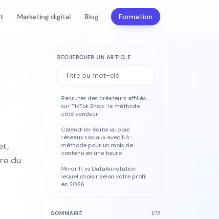
nt
Marketing digital
Blog
Formation
RECHERCHER UN ARTICLE
Recruter des créateurs affiliés
sur TikTok Shop : la méthode
côté vendeur
Calendrier éditorial pour
réseaux sociaux avec l'IA :
et,
méthode pour un mois de
contenu en une heure
dre du
Mindrift vs DataAnnotation :
lequel choisir selon votre profil
en 2026
SOMMAIRE
1
/
12