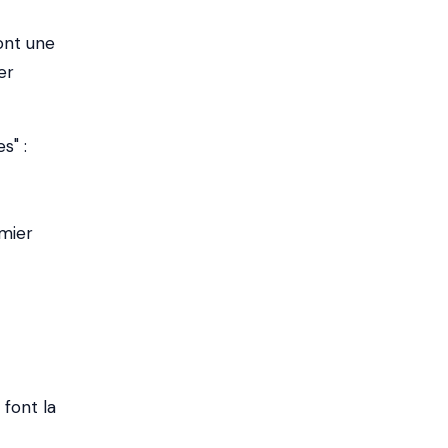
ont une
er
s" :
mier
font la