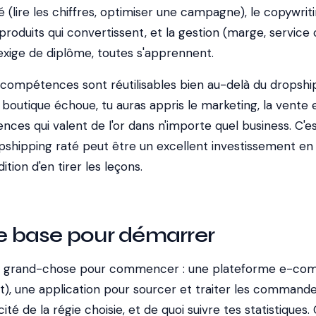
é (lire les chiffres, optimiser une campagne), le copywrit
produits qui convertissent, et la gestion (marge, service c
'exige de diplôme, toutes s'apprennent.
 compétences sont réutilisables bien au-delà du dropshi
outique échoue, tu auras appris le marketing, la vente e
ces qui valent de l'or dans n'importe quel business. C'e
hipping raté peut être un excellent investissement en
tion d'en tirer les leçons.
de base pour démarrer
de grand-chose pour commencer : une plateforme e-c
t), une application pour sourcer et traiter les commande
ité de la régie choisie, et de quoi suivre tes statistiques. 