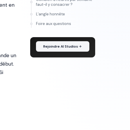
nent en
faut-il y consacrer ?
L'angle honnête
FORMATION
Foire aux questions
Maîtrise l'IA vidéo, de
l'idée au montage
Rejoindre AI Studios
mande un
 début.
Si