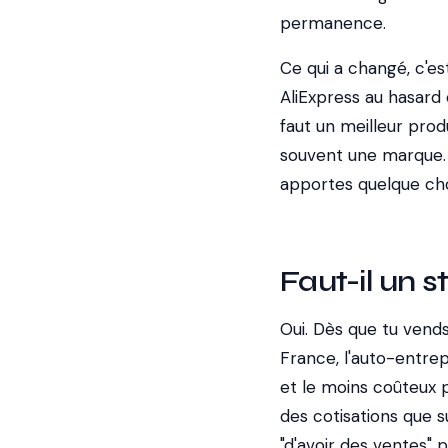
permanence.
Ce qui a changé, c'est
AliExpress au hasard e
faut un meilleur prod
souvent une marque. L
apportes quelque chos
Faut-il un s
Oui. Dès que tu vends
France, l'auto-entrep
et le moins coûteux p
des cotisations que 
"d'avoir des ventes" 