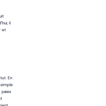
uit
ui, il
r et
tut. En
 simple
 paies
nt
ment.