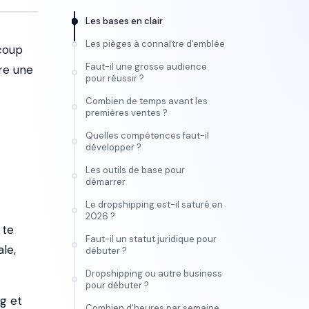
Les bases en clair
Les pièges à connaître d'emblée
coup
Faut-il une grosse audience
re une
pour réussir ?
Combien de temps avant les
premières ventes ?
Quelles compétences faut-il
développer ?
Les outils de base pour
démarrer
Le dropshipping est-il saturé en
2026 ?
 te
Faut-il un statut juridique pour
le,
débuter ?
Dropshipping ou autre business
pour débuter ?
ng et
Combien d'heures par semaine