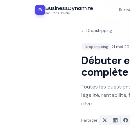
BusinessDynamite
B
Busin
par Frank Houbre
←
Dropshipping
21 mai 2
Dropshipping
Débuter e
complète 
Toutes les question
légalité, rentabilit
rêve.
Partager :