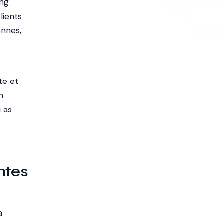
ing
lients
onnes,
te et
n
u as
ntes
a