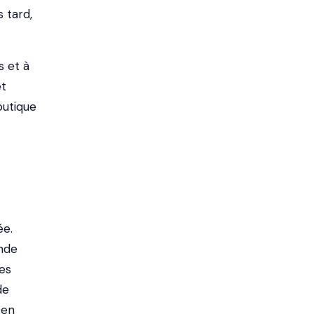
 tard,
s et à
et
outique
ée.
onde
es
de
 en