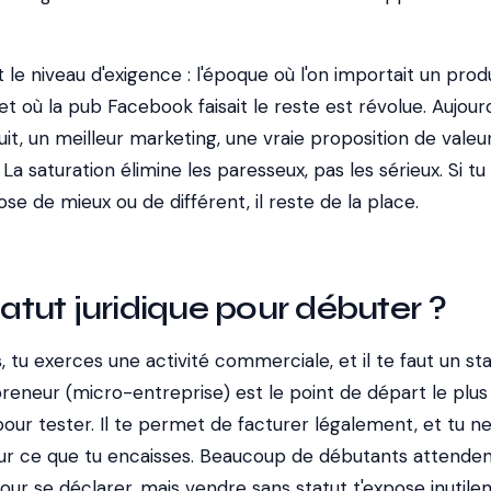
 le niveau d'exigence : l'époque où l'on importait un prod
t où la pub Facebook faisait le reste est révolue. Aujourd'h
uit, un meilleur marketing, une vraie proposition de valeu
a saturation élimine les paresseux, pas les sérieux. Si tu
e de mieux ou de différent, il reste de la place.
tatut juridique pour débuter ?
, tu exerces une activité commerciale, et il te faut un sta
reneur (micro-entreprise) est le point de départ le plus
our tester. Il te permet de facturer légalement, et tu ne
sur ce que tu encaisses. Beaucoup de débutants attende
pour se déclarer, mais vendre sans statut t'expose inutile