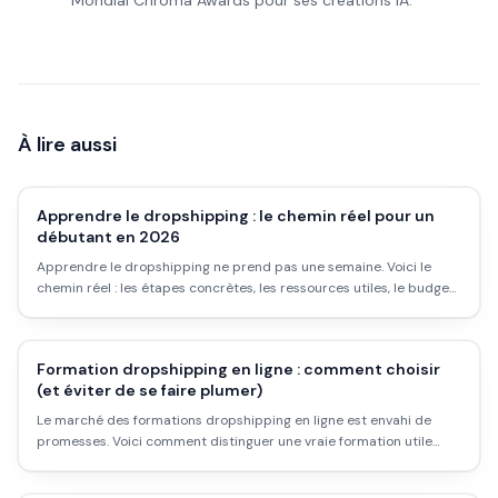
Mondial Chroma Awards pour ses créations IA.
À lire aussi
Apprendre le dropshipping : le chemin réel pour un
débutant en 2026
Apprendre le dropshipping ne prend pas une semaine. Voici le
chemin réel : les étapes concrètes, les ressources utiles, le budget
à prévoir, les erreurs à éviter et les attentes honnêtes.
Formation dropshipping en ligne : comment choisir
(et éviter de se faire plumer)
Le marché des formations dropshipping en ligne est envahi de
promesses. Voici comment distinguer une vraie formation utile
d'un cours creux, les critères concrets à vérifier, les prix réels et les
alternatives gratuites qui tiennent la route.