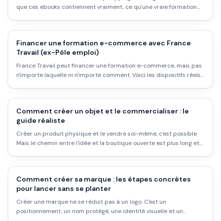
que ces ebooks contiennent vraiment, ce qu'une vraie formation
devrait couvrir, et les chiffres honnêtes (coût, temps, taux d'échec)
avant de te lancer.
Financer une formation e-commerce avec France
Travail (ex-Pôle emploi)
France Travail peut financer une formation e-commerce, mais pas
n'importe laquelle ni n'importe comment. Voici les dispositifs réels
(AIF, CPF), les conditions, et les pièges à éviter.
Comment créer un objet et le commercialiser : le
guide réaliste
Créer un produit physique et le vendre soi-même, c'est possible.
Mais le chemin entre l'idée et la boutique ouverte est plus long et
plus coûteux que les formateurs en ligne le disent. Voici ce qui se
passe vraiment.
Comment créer sa marque : les étapes concrètes
pour lancer sans se planter
Créer une marque ne se réduit pas à un logo. C'est un
positionnement, un nom protégé, une identité visuelle et un
modèle de production. Voici le chemin réaliste, avec les coûts vrais