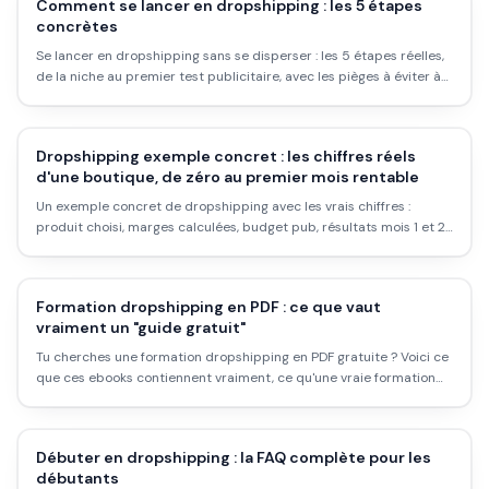
Comment se lancer en dropshipping : les 5 étapes
concrètes
Se lancer en dropshipping sans se disperser : les 5 étapes réelles,
de la niche au premier test publicitaire, avec les pièges à éviter à
chaque étape.
Dropshipping exemple concret : les chiffres réels
d'une boutique, de zéro au premier mois rentable
Un exemple concret de dropshipping avec les vrais chiffres :
produit choisi, marges calculées, budget pub, résultats mois 1 et 2,
ce qui a fonctionné et ce qui a raté. Sans embellir.
Formation dropshipping en PDF : ce que vaut
vraiment un "guide gratuit"
Tu cherches une formation dropshipping en PDF gratuite ? Voici ce
que ces ebooks contiennent vraiment, ce qu'une vraie formation
devrait couvrir, et les chiffres honnêtes (coût, temps, taux d'échec)
avant de te lancer.
Débuter en dropshipping : la FAQ complète pour les
débutants