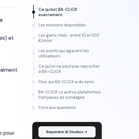
Ce qu'est BA-CLICK
exactement
a
Les missions disponibles
Les gains réels : entre 10 et 100
es) et
€/mois
Les points qui agacent les
utilisateurs
Ce qu'on ne peut pas reprocher
raiment
à BA-CLICK
Pour qui BA-CLICK a du sens
BA-CLICK vs autres plateformes
françaises de sondages
FORMATION
Foire aux questions
Maîtrise l'IA vidéo, de
l'idée au montage
e pour
Rejoindre AI Studios