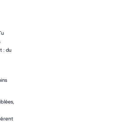
Tu
s
t : du
oins
blées,
hérent