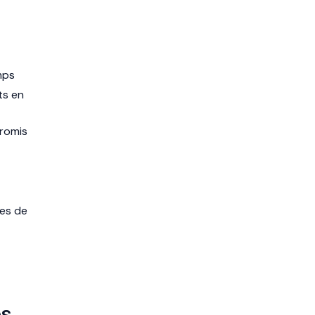
mps
ts en
romis
ées de
es