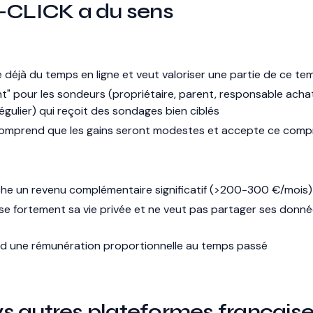
A-CLICK a du sens
 déjà du temps en ligne et veut valoriser une partie de ce te
ant" pour les sondeurs (propriétaire, parent, responsable acha
régulier) qui reçoit des sondages bien ciblés
omprend que les gains seront modestes et accepte ce comp
che un revenu complémentaire significatif (>200-300 €/mois)
ise fortement sa vie privée et ne veut pas partager ses donn
nd une rémunération proportionnelle au temps passé
s autres plateformes français