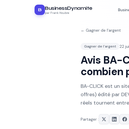
BusinessDynamite
B
Busin
par Frank Houbre
←
Gagner de l'argent
22 j
Gagner de l'argent
Avis BA-C
combien p
BA-CLICK est un sit
offres) édité par DE
réels tournent entre
Partager :