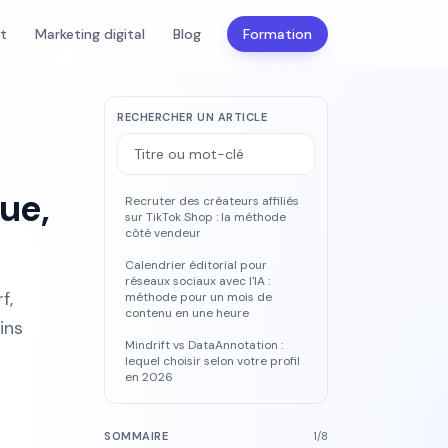
nt
Marketing digital
Blog
Formation
RECHERCHER UN ARTICLE
ue,
Recruter des créateurs affiliés
sur TikTok Shop : la méthode
côté vendeur
Calendrier éditorial pour
réseaux sociaux avec l'IA :
f,
méthode pour un mois de
contenu en une heure
ins
Mindrift vs DataAnnotation :
lequel choisir selon votre profil
en 2026
SOMMAIRE
1
/
8