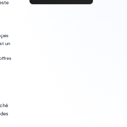
este
nçais
est un
offres
rché
 des