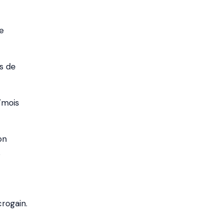
e
s de
/mois
on
s
rogain.