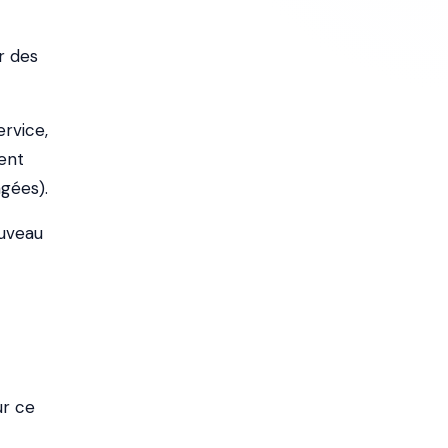
r des
rvice,
uent
gées).
uveau
ur ce