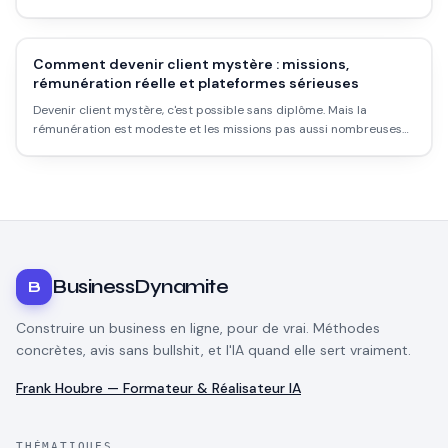
rentable ? Les taux réels, les délais, les pièges et comment l'utiliser
intelligemment.
Comment devenir client mystère : missions,
rémunération réelle et plateformes sérieuses
Devenir client mystère, c'est possible sans diplôme. Mais la
rémunération est modeste et les missions pas aussi nombreuses
qu'on le croit. Voici comment démarrer sérieusement.
BusinessDynamite
B
Construire un business en ligne, pour de vrai. Méthodes
concrètes, avis sans bullshit, et l'IA quand elle sert vraiment.
Frank Houbre — Formateur & Réalisateur IA
THÉMATIQUES