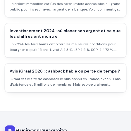
Le crédit immobilier est l'un des rares leviers accessibles au grand
public pour investir avec l'argent de la banque. Voici comment ça
fonctionne, ce que ça coûte, et pourquoi beaucoup ratent leur
montage.
Investissement 2024 : où placer son argent et ce que
les chiffres ont montré
En 2024, les taux hauts ont offert les meilleures conditions pour
épargner depuis 15 ans. Livret A à 3 %, LEP à 5 %, SCPI à 4,72 %...
Voici ce qui a vraiment marché, ce qui a déceparçu, et comment
ne pas laisser dormir son argent.
Avis iGraal 2026 : cashback fiable ou perte de temps ?
iGraal est le site de cashback le plus connu en France, avec 20 ans
d'existence et 8 millions de membres. Mais est-ce vraiment
rentable ? Les taux réels, les délais, les pièges et comment l'utiliser
intelligemment.
BusinessDynamite
B