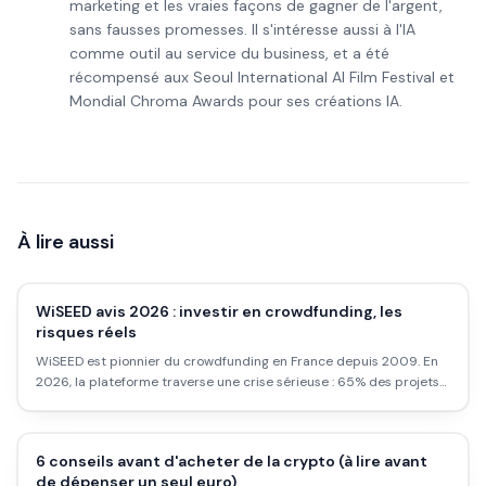
marketing et les vraies façons de gagner de l'argent,
sans fausses promesses. Il s'intéresse aussi à l'IA
comme outil au service du business, et a été
récompensé aux Seoul International AI Film Festival et
Mondial Chroma Awards pour ses créations IA.
À lire aussi
WiSEED avis 2026 : investir en crowdfunding, les
risques réels
WiSEED est pionnier du crowdfunding en France depuis 2009. En
2026, la plateforme traverse une crise sérieuse : 65% des projets
en retard, rachat par Advenis, procédures à la charge des
investisseurs. Voici ce qu'il faut savoir avant de placer quoi que ce
soit.
6 conseils avant d'acheter de la crypto (à lire avant
de dépenser un seul euro)