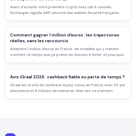
Avant d'acheter votre première crypto, lisez ces 6 conseils.
Exchanges régulés AMF, sécurité des wallets, fiscalité française,
arnaques à éviter : ce que personne ne vous explique clairement
en amont.
Comment gagner 1 million d'euros : les trajectoires
réelles, sans les raccourcis
Atteindre 1 million d'euros en France : les modèles qui y mènent
vraiment, le temps que ça prend, les illusions à éviter, et pourquoi
la plupart des gens qui visent ce chiffre n'y arrivent jamais.
Avis iGraal 2026 : cashback fiable ou perte de temps ?
iGraal est le site de cashback le plus connu en France, avec 20 ans
d'existence et 8 millions de membres. Mais est-ce vraiment
rentable ? Les taux réels, les délais, les pièges et comment l'utiliser
intelligemment.