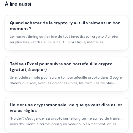
À lire aussi
Quand acheter de la crypto : y a-t-il vraiment un bon
moment ?
Le market timing est le rêve de tout investisseur crypto. Acheter
au plus bas, vendre au plus haut. En pratique, même les
professionnels n'y arrivent pas. Voici les stratégies qui fonctionnent
vraiment, et celles qu'il vaut mieux oublier.
Tableau Excel pour suivre son portefeuille crypto
(gratuit, à copier)
Un modèle simple pour suivre ton portefeuille crypto dans Google
Sheets ou Excel, avec les colonnes utiles, les formules de plus-
value et la mise à jour automatique des prix. Pas besoin d'appli
payante.
Holder une cryptomonnaie : ce que ça veut dire et les
vraies règles
"Holder", c'est garder sa crypto sur le long terme au lieu de trader.
Voici d'où vient le terme, pourquoi beaucoup s'y tiennent, et les
règles à respecter pour ne pas se faire mal.