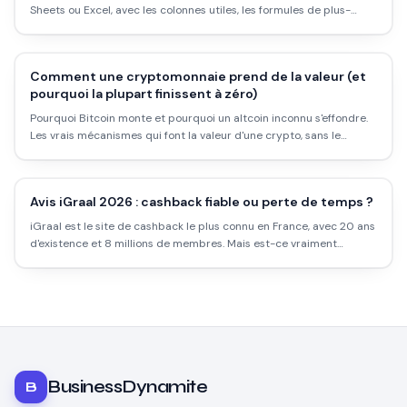
Sheets ou Excel, avec les colonnes utiles, les formules de plus-
value et la mise à jour automatique des prix. Pas besoin d'appli
payante.
Comment une cryptomonnaie prend de la valeur (et
pourquoi la plupart finissent à zéro)
Pourquoi Bitcoin monte et pourquoi un altcoin inconnu s'effondre.
Les vrais mécanismes qui font la valeur d'une crypto, sans le
discours marketing des projets.
Avis iGraal 2026 : cashback fiable ou perte de temps ?
iGraal est le site de cashback le plus connu en France, avec 20 ans
d'existence et 8 millions de membres. Mais est-ce vraiment
rentable ? Les taux réels, les délais, les pièges et comment l'utiliser
intelligemment.
BusinessDynamite
B