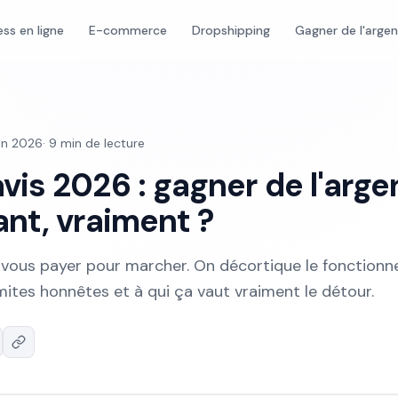
ess en ligne
E-commerce
Dropshipping
Gagner de l'arge
uin 2026
·
9
min de lecture
is 2026 : gagner de l'arge
nt, vraiment ?
ous payer pour marcher. On décortique le fonctionn
limites honnêtes et à qui ça vaut vraiment le détour.