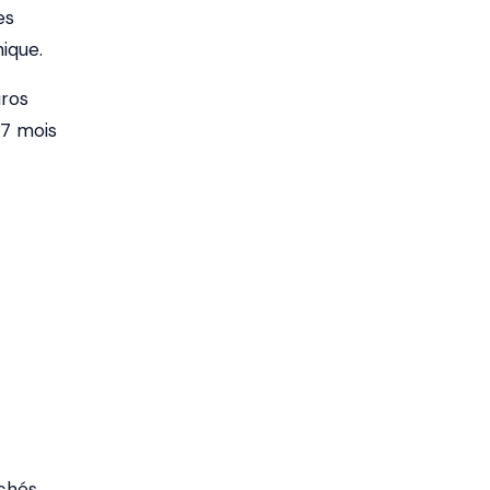
es
hique.
uros
 7 mois
chés,