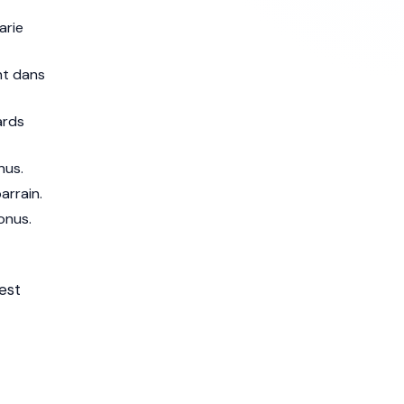
arie
nt dans
ards
nus.
arrain.
onus.
est