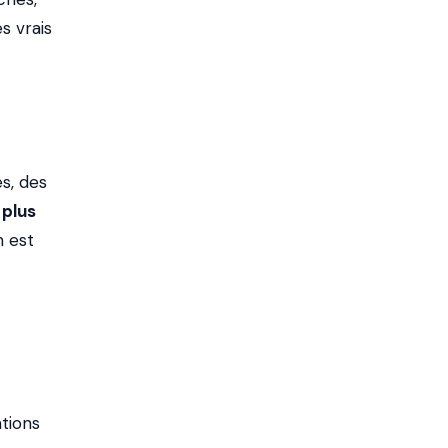
s vrais
s, des
plus
n est
tions