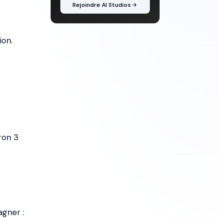
Rejoindre AI Studios
ion.
ron 3
agner :