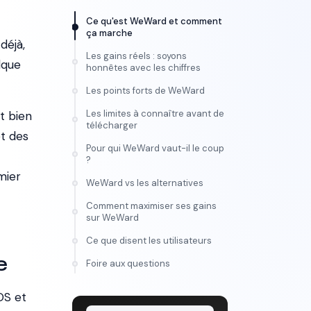
Ce qu'est WeWard et comment
ça marche
déjà,
Les gains réels : soyons
lque
honnêtes avec les chiffres
Les points forts de WeWard
Les limites à connaître avant de
t bien
télécharger
et des
Pour qui WeWard vaut-il le coup
?
mier
WeWard vs les alternatives
Comment maximiser ses gains
sur WeWard
Ce que disent les utilisateurs
e
FORMATION
Foire aux questions
Maîtrise l'IA vidéo, de
l'idée au montage
OS et