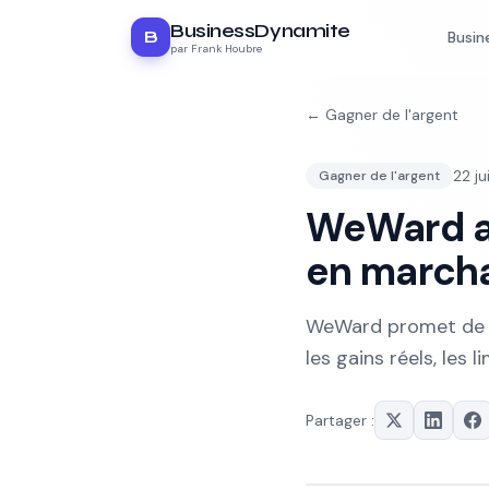
BusinessDynamite
B
Busin
par Frank Houbre
←
Gagner de l'argent
22 j
Gagner de l'argent
WeWard av
en marcha
WeWard promet de v
les gains réels, les 
Partager :