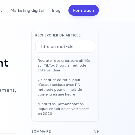
nt
Marketing digital
Blog
Formation
RECHERCHER UN ARTICLE
nt
Recruter des créateurs affiliés
sur TikTok Shop : la méthode
côté vendeur
Calendrier éditorial pour
réseaux sociaux avec l'IA :
ement,
méthode pour un mois de
contenu en une heure
Mindrift vs DataAnnotation :
lequel choisir selon votre profil
en 2026
SOMMAIRE
1
/
9