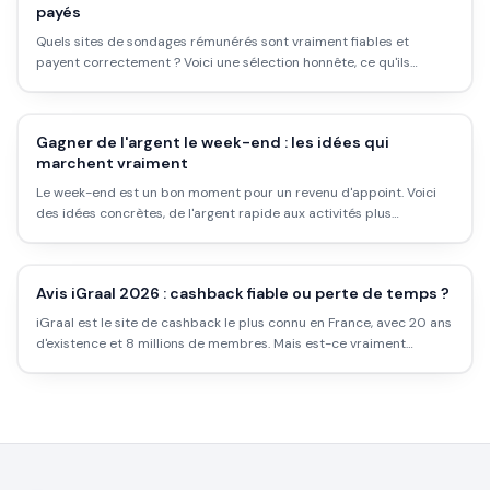
payés
Quels sites de sondages rémunérés sont vraiment fiables et
payent correctement ? Voici une sélection honnête, ce qu'ils
valent, et la vérité sur ce que ça rapporte.
Gagner de l'argent le week-end : les idées qui
marchent vraiment
Le week-end est un bon moment pour un revenu d'appoint. Voici
des idées concrètes, de l'argent rapide aux activités plus
rentables, selon le temps que tu y mets.
Avis iGraal 2026 : cashback fiable ou perte de temps ?
iGraal est le site de cashback le plus connu en France, avec 20 ans
d'existence et 8 millions de membres. Mais est-ce vraiment
rentable ? Les taux réels, les délais, les pièges et comment l'utiliser
intelligemment.