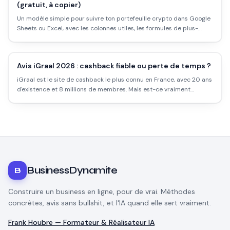
(gratuit, à copier)
Un modèle simple pour suivre ton portefeuille crypto dans Google
Sheets ou Excel, avec les colonnes utiles, les formules de plus-
value et la mise à jour automatique des prix. Pas besoin d'appli
payante.
Avis iGraal 2026 : cashback fiable ou perte de temps ?
iGraal est le site de cashback le plus connu en France, avec 20 ans
d'existence et 8 millions de membres. Mais est-ce vraiment
rentable ? Les taux réels, les délais, les pièges et comment l'utiliser
intelligemment.
BusinessDynamite
B
Construire un business en ligne, pour de vrai. Méthodes
concrètes, avis sans bullshit, et l'IA quand elle sert vraiment.
Frank Houbre — Formateur & Réalisateur IA