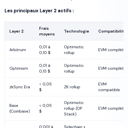
Les principaux Layer 2 actifs :
Frais
Layer 2
Technologie
Compatibilité
moyens
0,01 à
Optimistic
Arbitrum
EVM complète
0,10 $
rollup
0,01 à
Optimistic
Optimism
EVM complète
0,15 $
rollup
< 0,05
EVM
zkSync Era
ZK rollup
$
compatible
Optimistic
Base
< 0,05
rollup (OP
EVM complète
(Coinbase)
$
Stack)
0,001 à
Sidechain +