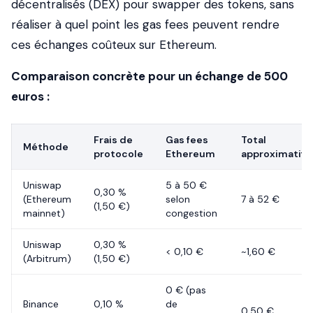
décentralisés (DEX) pour swapper des tokens, sans
réaliser à quel point les gas fees peuvent rendre
ces échanges coûteux sur Ethereum.
Comparaison concrète pour un échange de 500
euros :
Frais de
Gas fees
Total
Méthode
protocole
Ethereum
approximatif
Uniswap
5 à 50 €
0,30 %
(Ethereum
selon
7 à 52 €
(1,50 €)
mainnet)
congestion
Uniswap
0,30 %
< 0,10 €
~1,60 €
(Arbitrum)
(1,50 €)
0 € (pas
Binance
0,10 %
de
0,50 €