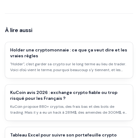
À lire aussi
Holder une cryptomonnaie : ce que ça veut dire et les
vraies règles
"Holder", c'est garder sa crypto sur le long terme au lieu de trader.
Voici d'où vient le terme, pourquoi beaucoup s'y tiennent, et les
règles à respecter pour ne pas se faire mal.
KuCoin avis 2026 : exchange crypto fiable ou trop
risqué pour les Français ?
KuCoin propose 880+ cryptos, des frais bas et des bots de
trading. Mais il y a eu un hack à 281M$, des amendes de 300M$, et
la France est une 'Restricted Location'. Ce qu'il faut savoir.
Tableau Excel pour suivre son portefeuille crypto