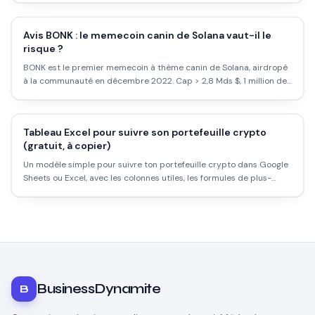
Avis BONK : le memecoin canin de Solana vaut-il le
risque ?
BONK est le premier memecoin à thème canin de Solana, airdropé
à la communauté en décembre 2022. Cap > 2,8 Mds $, 1 million de
holders. Analyse factuelle, risques réels, comparaison avec Doge et
Shiba.
Tableau Excel pour suivre son portefeuille crypto
(gratuit, à copier)
Un modèle simple pour suivre ton portefeuille crypto dans Google
Sheets ou Excel, avec les colonnes utiles, les formules de plus-
value et la mise à jour automatique des prix. Pas besoin d'appli
payante.
BusinessDynamite
B