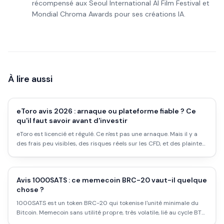
récompensé aux Seoul International AI Film Festival et
Mondial Chroma Awards pour ses créations IA.
À lire aussi
eToro avis 2026 : arnaque ou plateforme fiable ? Ce
qu'il faut savoir avant d'investir
eToro est licencié et régulé. Ce n'est pas une arnaque. Mais il y a
des frais peu visibles, des risques réels sur les CFD, et des plaintes
légitimes sur le service client. Avis complet.
Avis 1000SATS : ce memecoin BRC-20 vaut-il quelque
chose ?
1000SATS est un token BRC-20 qui tokenise l'unité minimale du
Bitcoin. Memecoin sans utilité propre, très volatile, lié au cycle BTC.
Voici l'analyse factuelle et les vrais risques.