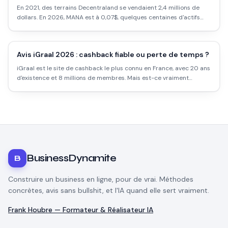
En 2021, des terrains Decentraland se vendaient 2,4 millions de
dollars. En 2026, MANA est à 0,07$, quelques centaines d'actifs
quotidiens. Voici l'état réel du métavers le plus connu.
Avis iGraal 2026 : cashback fiable ou perte de temps ?
iGraal est le site de cashback le plus connu en France, avec 20 ans
d'existence et 8 millions de membres. Mais est-ce vraiment
rentable ? Les taux réels, les délais, les pièges et comment l'utiliser
intelligemment.
BusinessDynamite
B
Construire un business en ligne, pour de vrai. Méthodes
concrètes, avis sans bullshit, et l'IA quand elle sert vraiment.
Frank Houbre — Formateur & Réalisateur IA