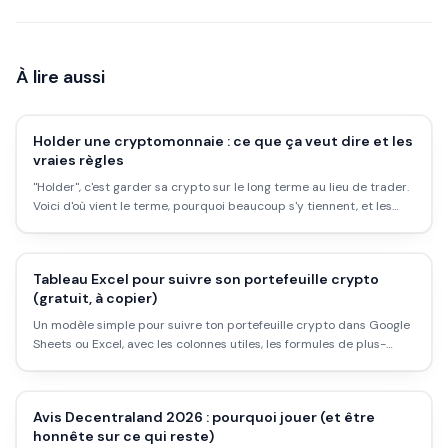
À lire aussi
Holder une cryptomonnaie : ce que ça veut dire et les
vraies règles
"Holder", c'est garder sa crypto sur le long terme au lieu de trader.
Voici d'où vient le terme, pourquoi beaucoup s'y tiennent, et les
règles à respecter pour ne pas se faire mal.
Tableau Excel pour suivre son portefeuille crypto
(gratuit, à copier)
Un modèle simple pour suivre ton portefeuille crypto dans Google
Sheets ou Excel, avec les colonnes utiles, les formules de plus-
value et la mise à jour automatique des prix. Pas besoin d'appli
payante.
Avis Decentraland 2026 : pourquoi jouer (et être
honnête sur ce qui reste)