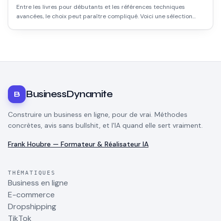
Entre les livres pour débutants et les références techniques
avancées, le choix peut paraître compliqué. Voici une sélection
honnête de livres sur les cryptomonnaies, la blockchain et les NFT
disponibles en français, avec ce qu'ils valent vraiment.
BusinessDynamite
B
Construire un business en ligne, pour de vrai. Méthodes
concrètes, avis sans bullshit, et l'IA quand elle sert vraiment.
Frank Houbre — Formateur & Réalisateur IA
THÉMATIQUES
Business en ligne
E-commerce
Dropshipping
TikTok