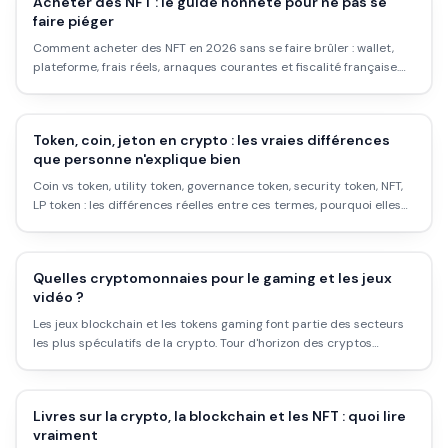
Acheter des NFT : le guide honnête pour ne pas se
faire piéger
Comment acheter des NFT en 2026 sans se faire brûler : wallet,
plateforme, frais réels, arnaques courantes et fiscalité française.
Pas de fantasme, que du concret.
Token, coin, jeton en crypto : les vraies différences
que personne n'explique bien
Coin vs token, utility token, governance token, security token, NFT,
LP token : les différences réelles entre ces termes, pourquoi elles
comptent pour investir, et comment les identifier sur n'importe
quelle plateforme.
Quelles cryptomonnaies pour le gaming et les jeux
vidéo ?
Les jeux blockchain et les tokens gaming font partie des secteurs
les plus spéculatifs de la crypto. Tour d'horizon des cryptos
gaming, comment elles fonctionnent, et ce qu'il reste de ce
marché en 2026.
Livres sur la crypto, la blockchain et les NFT : quoi lire
vraiment