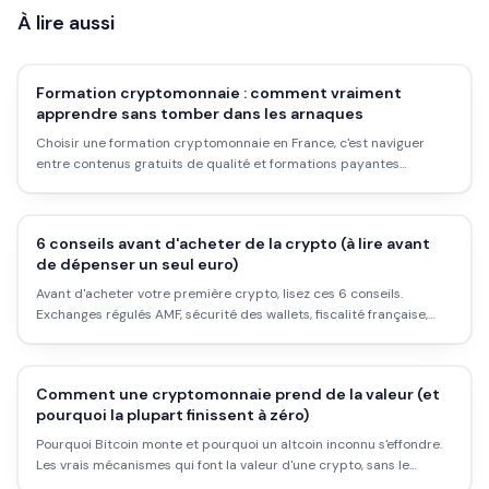
À lire aussi
Formation cryptomonnaie : comment vraiment
apprendre sans tomber dans les arnaques
Choisir une formation cryptomonnaie en France, c'est naviguer
entre contenus gratuits de qualité et formations payantes
douteuses. Voici comment s'y retrouver, ce que ça coûte vraiment,
et les signaux d'alarme à repérer.
6 conseils avant d'acheter de la crypto (à lire avant
de dépenser un seul euro)
Avant d'acheter votre première crypto, lisez ces 6 conseils.
Exchanges régulés AMF, sécurité des wallets, fiscalité française,
arnaques à éviter : ce que personne ne vous explique clairement
en amont.
Comment une cryptomonnaie prend de la valeur (et
pourquoi la plupart finissent à zéro)
Pourquoi Bitcoin monte et pourquoi un altcoin inconnu s'effondre.
Les vrais mécanismes qui font la valeur d'une crypto, sans le
discours marketing des projets.