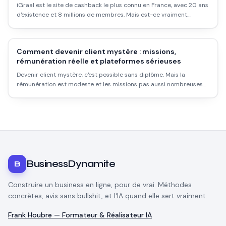
iGraal est le site de cashback le plus connu en France, avec 20 ans
d'existence et 8 millions de membres. Mais est-ce vraiment
rentable ? Les taux réels, les délais, les pièges et comment l'utiliser
intelligemment.
Comment devenir client mystère : missions,
rémunération réelle et plateformes sérieuses
Devenir client mystère, c'est possible sans diplôme. Mais la
rémunération est modeste et les missions pas aussi nombreuses
qu'on le croit. Voici comment démarrer sérieusement.
BusinessDynamite
B
Construire un business en ligne, pour de vrai. Méthodes
concrètes, avis sans bullshit, et l'IA quand elle sert vraiment.
Frank Houbre — Formateur & Réalisateur IA