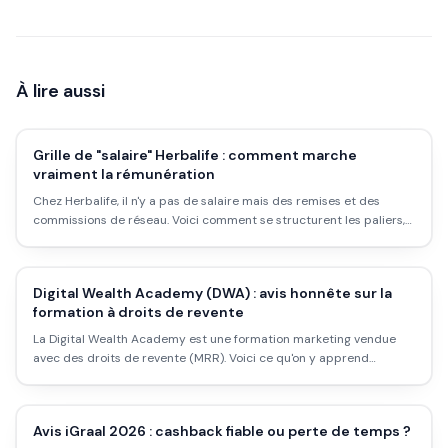
À lire aussi
Grille de "salaire" Herbalife : comment marche
vraiment la rémunération
Chez Herbalife, il n'y a pas de salaire mais des remises et des
commissions de réseau. Voici comment se structurent les paliers,
d'où vient l'argent, et ce que disent les chiffres officiels sur les
revenus réels.
Digital Wealth Academy (DWA) : avis honnête sur la
formation à droits de revente
La Digital Wealth Academy est une formation marketing vendue
avec des droits de revente (MRR). Voici ce qu'on y apprend
vraiment, comment marche le modèle, et pourquoi le "revenu"
promis mérite d'être nuancé.
Avis iGraal 2026 : cashback fiable ou perte de temps ?