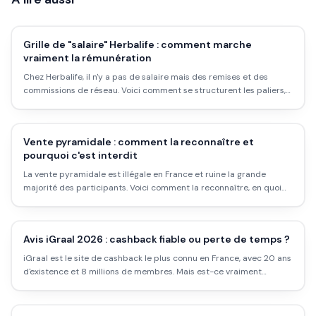
Grille de "salaire" Herbalife : comment marche
vraiment la rémunération
Chez Herbalife, il n'y a pas de salaire mais des remises et des
commissions de réseau. Voici comment se structurent les paliers,
d'où vient l'argent, et ce que disent les chiffres officiels sur les
revenus réels.
Vente pyramidale : comment la reconnaître et
pourquoi c'est interdit
La vente pyramidale est illégale en France et ruine la grande
majorité des participants. Voici comment la reconnaître, en quoi
elle diffère d'un MLM légal, et les signaux qui doivent t'alerter.
Avis iGraal 2026 : cashback fiable ou perte de temps ?
iGraal est le site de cashback le plus connu en France, avec 20 ans
d'existence et 8 millions de membres. Mais est-ce vraiment
rentable ? Les taux réels, les délais, les pièges et comment l'utiliser
intelligemment.