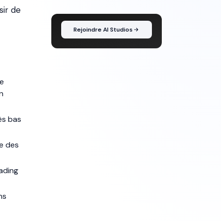
l'idée au montage
sir de
Rejoindre AI Studios
ée
n
ès bas
te des
rading
ns