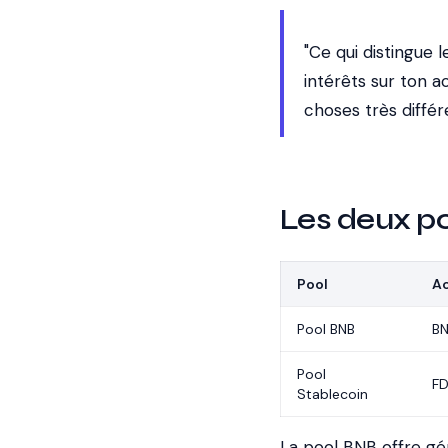
"Ce qui distingue 
intérêts sur ton a
choses très différ
Les deux po
Pool
Ac
Pool BNB
B
Pool
F
Stablecoin
La pool BNB offre gé