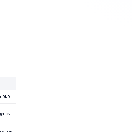
rs BNB
ge nul
portes