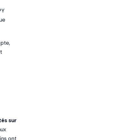
PY
que
mpte,
t
tés sur
aux
ins ont