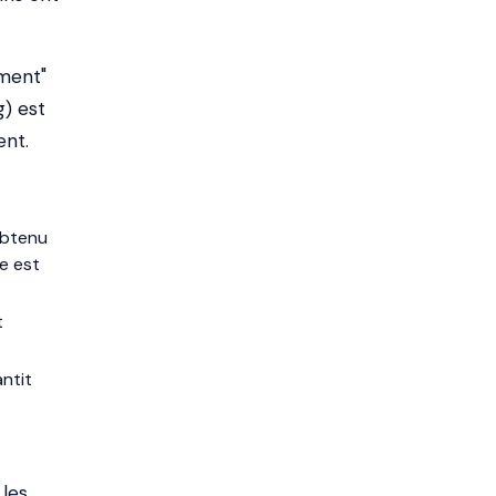
ement"
g) est
ent.
 obtenu
e est
t
antit
 les