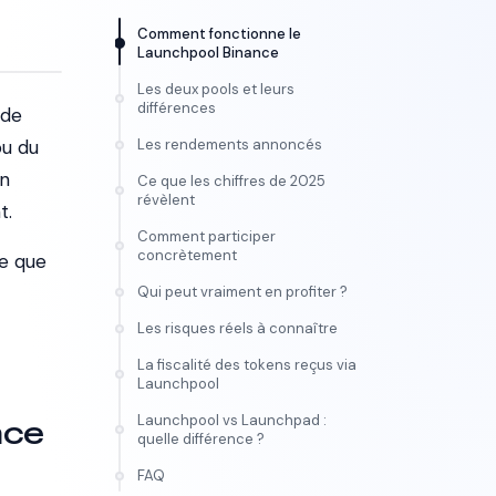
Comment fonctionne le
Launchpool Binance
Les deux pools et leurs
différences
 de
ou du
Les rendements annoncés
un
Ce que les chiffres de 2025
révèlent
t.
Comment participer
concrètement
ce que
Qui peut vraiment en profiter ?
Les risques réels à connaître
La fiscalité des tokens reçus via
Launchpool
Launchpool vs Launchpad :
nce
quelle différence ?
FORMATION
FAQ
Maîtrise l'IA vidéo, de