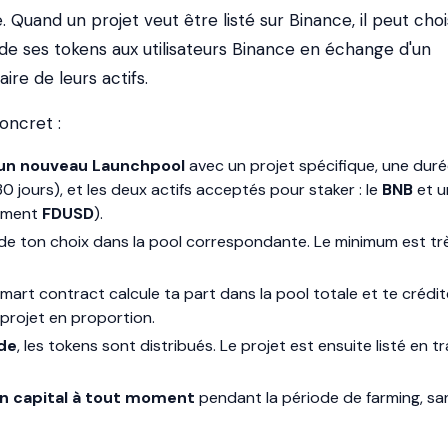
. Quand un projet veut être listé sur Binance, il peut choi
 de ses tokens aux utilisateurs Binance en échange d'un
e de leurs actifs.
oncret :
un nouveau Launchpool
avec un projet spécifique, une dur
0 jours), et les deux actifs acceptés pour staker : le
BNB
et u
lement
FDUSD
).
f de ton choix dans la pool correspondante. Le minimum est tr
 smart contract calcule ta part dans la pool totale et te crédi
projet en proportion.
ode
, les tokens sont distribués. Le projet est ensuite listé en t
on capital à tout moment
pendant la période de farming, sa