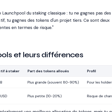
le Launchpool du staking classique : tu ne gagnes pas des
ctif, tu gagnes des tokens d'un projet tiers. Ce sont deux
entes en termes de risque."
ols et leurs différences
tif à staker
Part des tokens alloués
Profil
NB
Plus grande (souvent 80-90%)
Pour les holde
DUSD
Plus petite (10-20%)
Risque de chan
néralement une meilleure allocation de tokens, mais tu 