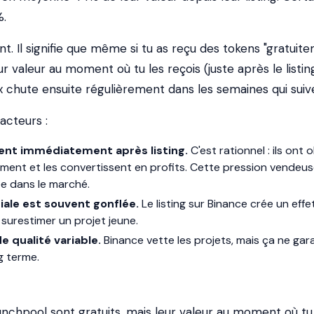
%.
nt. Il signifie que même si tu as reçu des tokens "gratuit
ur valeur au moment où tu les reçois (juste après le listin
ix chute ensuite régulièrement dans les semaines qui suiv
acteurs :
ent immédiatement après listing.
C'est rationnel : ils ont
ment et les convertissent en profits. Cette pression vendeus
ée dans le marché.
itiale est souvent gonflée.
Le listing sur Binance crée un effe
 surestimer un projet jeune.
e qualité variable.
Binance vette les projets, mais ça ne gar
g terme.
unchpool sont gratuits, mais leur valeur au moment où tu