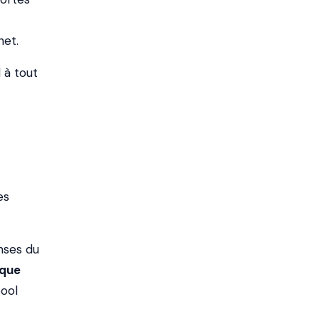
net.
 à tout
es
nses du
 que
ool