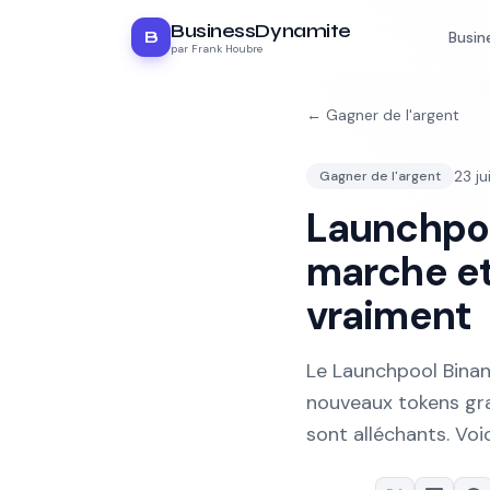
BusinessDynamite
B
Busin
par Frank Houbre
←
Gagner de l'argent
23 j
Gagner de l'argent
Launchpo
marche et 
vraiment
Le Launchpool Bina
nouveaux tokens gra
sont alléchants. Voic