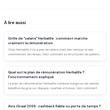
À lire aussi
Grille de "salaire" Herbalife : comment marche
vraiment la rémunération
Chez Herbalife, il n'y a pas de salaire mais des remises et des
commissions de réseau. Voici comment se structurent les paliers,
d'où vient l'argent, et ce que disent les chiffres officiels sur les
revenus réels.
Quel est le plan de rémunération Herbalife ?
Fonctionnement expliqué
Le plan de rémunération Herbalife combine marge sur les ventes,
bénéfice de gros sur l'équipe, royalties et bonus. Voici comment
chaque source fonctionne, et ce qu'elle rapporte vraiment.
Avis iGraal 2026 : cashback fiable ou perte de temps ?