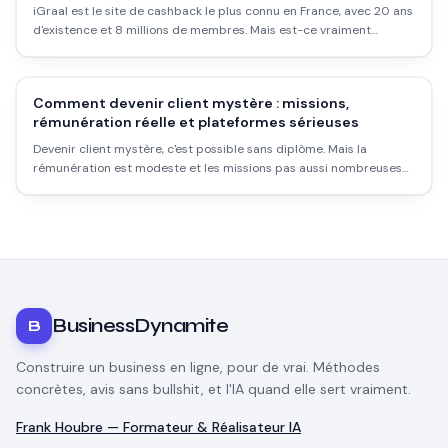
iGraal est le site de cashback le plus connu en France, avec 20 ans
d'existence et 8 millions de membres. Mais est-ce vraiment
rentable ? Les taux réels, les délais, les pièges et comment l'utiliser
intelligemment.
Comment devenir client mystère : missions,
rémunération réelle et plateformes sérieuses
Devenir client mystère, c'est possible sans diplôme. Mais la
rémunération est modeste et les missions pas aussi nombreuses
qu'on le croit. Voici comment démarrer sérieusement.
BusinessDynamite
B
Construire un business en ligne, pour de vrai. Méthodes
concrètes, avis sans bullshit, et l'IA quand elle sert vraiment.
Frank Houbre — Formateur & Réalisateur IA