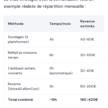
exemple réaliste de répartition mensuelle :
Revenus
Méthode
Temps/mois
estimés
Sondages (3
4h
40-80€
plateformes)
BeMyEye missions
6h
50-100€
terrain
Cashback achats
0h
20-40€
courants
(automatique)
Revente
5h
80-200€
(Vinted/LeBonCoin)
Total combiné
~15h
190-420€