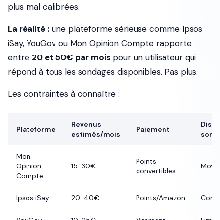
plus mal calibrées.
La réalité :
une plateforme sérieuse comme Ipsos
iSay, YouGov ou Mon Opinion Compte rapporte
entre
20 et 50€ par mois
pour un utilisateur qui
répond à tous les sondages disponibles. Pas plus.
Les contraintes à connaître :
Revenus
Dispo
Plateforme
Paiement
estimés/mois
sond
Mon
Points
Opinion
15-30€
Moye
convertibles
Compte
Ipsos iSay
20-40€
Points/Amazon
Corre