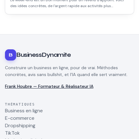
Le week-end est un bon moment pour un revenu d'appoint. Voici
des idées concrètes, de l'argent rapide aux activités plus
rentables, selon le temps que tu y mets.
BusinessDynamite
B
Construire un business en ligne, pour de vrai. Méthodes
concrètes, avis sans bullshit, et l'IA quand elle sert vraiment.
Frank Houbre — Formateur & Réalisateur IA
THÉMATIQUES
Business en ligne
E-commerce
Dropshipping
TikTok